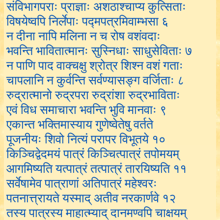
संविभागपराः प्राज्ञाः अशठाश्चाप्य कुत्सिताः
विषयेष्वपि निर्लेपाः पद्मपत्रमिवाम्भसा ६
न दीना नापि मलिना न च रोष वशंवदाः
भवन्ति भावितात्मानः सुस्निधाः साधुसेविताः ७
न पाणि पाद वाक्चक्षु श्रोत्र शिश्न वशं गताः
चापलानि न कुर्वन्ति सर्वण्यासङ्ग वर्जिताः ८
रुद्रात्मानो रुद्रपरा रुद्रांशा रुद्रभाविताः
एवं विध समाचारा भवन्ति भुवि मानवाः ९
एकान्त भक्तिमास्याय गुणेष्वेतेषु वर्तते
पूजनीयः शिवो नित्यं परापर विभूतये १०
किञ्चिद्वेदमयं पात्रं किञ्चित्पात्रं तपोमयम्
आगमिष्यति यत्पात्रं तत्पात्रं तारयिष्यति ११
सर्वेषामेव पात्राणां अतिपात्रं महेश्वरः
पतनात्त्रायते यस्माद् अतीव नरकार्णवे १२
तस्य पात्रस्य माहात्म्याद् दानमण्वपि चाक्षयम्