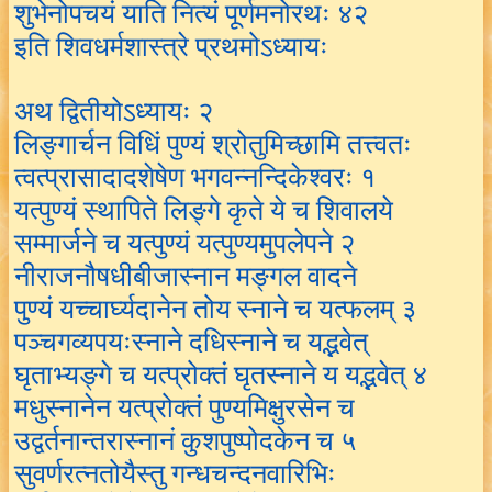
शुभेनोपचयं याति नित्यं पूर्णमनोरथः ४२
इति शिवधर्मशास्त्रे प्रथमोऽध्यायः
अथ द्वितीयोऽध्यायः २
लिङ्गार्चन विधिं पुण्यं श्रोतुमिच्छामि तत्त्वतः
त्वत्प्रासादादशेषेण भगवन्नन्दिकेश्वरः १
यत्पुण्यं स्थापिते लिङ्गे कृते ये च शिवालये
सम्मार्जने च यत्पुण्यं यत्पुण्यमुपलेपने २
नीराजनौषधीबीजास्नान मङ्गल वादने
पुण्यं यच्चार्घ्यदानेन तोय स्नाने च यत्फलम् ३
पञ्चगव्यपयःस्नाने दधिस्नाने च यद्भवेत्
घृताभ्यङ्गे च यत्प्रोक्तं घृतस्नाने य यद्भवेत् ४
मधुस्नानेन यत्प्रोक्तं पुण्यमिक्षुरसेन च
उद्वर्तनान्तरास्नानं कुशपुष्पोदकेन च ५
सुवर्णरत्नतोयैस्तु गन्धचन्दनवारिभिः