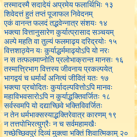
तस्मादस्मै सदादेयं अप्रमेय फलार्थिभिः १३
शिवेदत्तं हुतं तप्तं पूजाफल निवेदनम्
एकं वानन्त फलदं तद्भवेन्नात्र संशयः १४
भक्त्या वित्तानुसारेण कुर्यात्प्रासाद सञ्चयम्
अल्पे महति वा तुल्यं फलमाढ्य दरिद्रयोः १५
वित्तशाठ्येन यः कुर्याद्धर्ममाढ्योऽपि यो नरः
न स तत्फलमाप्नोति प्रलोभाक्रान्त मानसः १६
तस्मात्त्रिभाग वित्तस्य जीवनाय प्रकल्पयेत्
भागद्वयं च धर्मार्थं अनित्यं जीवितं यतः १७
भक्त्या प्रचोदितः कुर्यादल्पवित्तोऽपि मानवः
महाविभवसारोऽपि न कुर्याद्भक्तिवर्जितः १८
सर्वस्वमपि यो दद्याच्छिवे भक्तिविवर्जितः
न तेन धर्मभाक्सस्याद्भक्तिरेवात्र कारणम् १९
न तत्तपोभिरत्युग्रैः न च सर्वमहामखैः
गच्छेच्छिवपुरं दिव्यं मुक्त्वा भक्तिं शिवात्मिकाम् २०