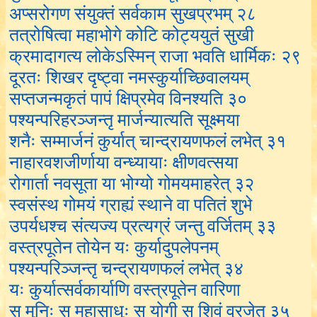
अप्सरोगण संयुक्तं सर्वकाम सुखप्रभम् २८
तत्रोषित्वा महाभोगे कोटि कोट्ययुतं सुखी
क्रमादागत्य लोकेऽस्मिन् राजा भवति धार्मिकः २९
दूरतः शिखर दृष्ट्वा नमस्कुर्याच्छिवालयम्
सप्तजन्मकृतं पापं क्षिप्रमेव विनश्यति ३०
पश्यन्परिहरञ्जन्तृ मार्जन्यात्यति सूक्ष्मया
शनैः सम्मार्जनं कुर्यात् चान्द्रायणफलं लभेत् ३१
नाहारवशजीर्णाया वन्ध्यायाः क्षीणवत्सया
रोगार्ता नवसूता या भोग्यो गोमयमाहरेत् ३२
स्वसंस्थ गोमयं ग्राह्यं स्थाने वा पतितं शुभे
उपर्यधश्च संत्यज्य प्रत्यग्रं जन्तु वर्जितम् ३३
वस्त्रपूतेन तोयेन यः कुर्यादुपलेपनम्
पश्यन्परिञ्जन्तृ चन्द्रायणफलं लभेत् ३४
यः कुर्यात्सर्वकार्याणि वस्त्रपूतेन वारिणा
स मुनिः स महासाधुः स योगी स शिवं व्रजेत् ३५