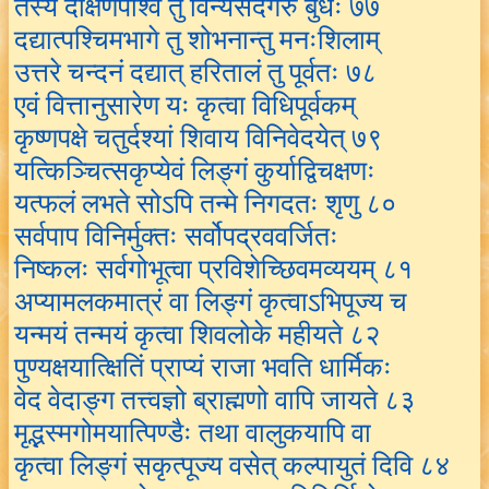
तस्य दक्षिणपार्श्वे तु विन्यसेदगरुं बुधः ७७
दद्यात्पश्चिमभागे तु शोभनान्तु मनःशिलाम्
उत्तरे चन्दनं दद्यात् हरितालं तु पूर्वतः ७८
एवं वित्तानुसारेण यः कृत्वा विधिपूर्वकम्
कृष्णपक्षे चतुर्दश्यां शिवाय विनिवेदयेत् ७९
यत्किञ्चित्सकृप्येवं लिङ्गं कुर्याद्विचक्षणः
यत्फलं लभते सोऽपि तन्मे निगदतः शृणु ८०
सर्वपाप विनिर्मुक्तः सर्वोपद्रववर्जितः
निष्कलः सर्वगोभूत्वा प्रविशेच्छिवमव्ययम् ८१
अप्यामलकमात्रं वा लिङ्गं कृत्वाऽभिपूज्य च
यन्मयं तन्मयं कृत्वा शिवलोके महीयते ८२
पुण्यक्षयात्क्षितिं प्राप्यं राजा भवति धार्मिकः
वेद वेदाङ्ग तत्त्वज्ञो ब्राह्मणो वापि जायते ८३
मृद्भस्मगोमयात्पिण्डैः तथा वालुकयापि वा
कृत्वा लिङ्गं सकृत्पूज्य वसेत् कल्पायुतं दिवि ८४