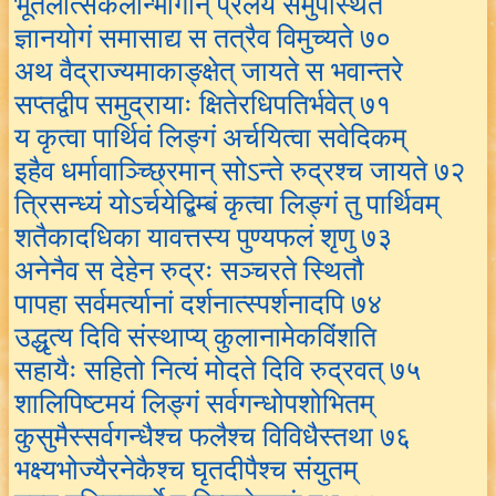
भूतलात्सकलान्भोगान् प्रलये समुपस्थिते
ज्ञानयोगं समासाद्य स तत्रैव विमुच्यते ७०
अथ वैद्राज्यमाकाङ्क्षेत् जायते स भवान्तरे
सप्तद्वीप समुद्रायाः क्षितेरधिपतिर्भवेत् ७१
य कृत्वा पार्थिवं लिङ्गं अर्चयित्वा सवेदिकम्
इहैव धर्मावाञ्च्छ्रिमान् सोऽन्ते रुद्रश्च जायते ७२
त्रिसन्ध्यं योऽर्चयेद्बिम्बं कृत्वा लिङ्गं तु पार्थिवम्
शतैकादधिका यावत्तस्य पुण्यफलं शृणु ७३
अनेनैव स देहेन रुद्रः सञ्चरते स्थितौ
पापहा सर्वमर्त्यानां दर्शनात्स्पर्शनादपि ७४
उद्धृत्य दिवि संस्थाप्य् कुलानामेकविंशति
सहायैः सहितो नित्यं मोदते दिवि रुद्रवत् ७५
शालिपिष्टमयं लिङ्गं सर्वगन्धोपशोभितम्
कुसुमैस्सर्वगन्धैश्च फलैश्च विविधैस्तथा ७६
भक्ष्यभोज्यैरनेकैश्च घृतदीपैश्च संयुतम्