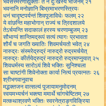
भवसंस्मरणोद्युक्ताः ते न दुःखस्य भाजनम् २१
भवनानि मनोज्ञानि बिभ्रमाभरणस्त्रियः
धनं चादृष्टपर्यन्तं शिवपूजाविधेः फलम् २२
ये वांछन्ति महाभोगान् राज्यं च त्रिदशालये
तेऽर्चयन्ति सदाकालं हरस्य चरणाम्बुजम् २३
सौभाग्यं शान्तिमद्रूपं सत्यं त्यागः प्रभावता
शौर्यं च जगति ख्यातिः शिवमर्चयतो भवेत् २४
नारुद्रः संस्मरेद्रुद्रं नारुद्रो रुद्रमर्चयेत्
नारुद्रः कीर्तयेद्रुद्रं नारुद्रो रुद्रमाप्नुयात् २५
शिवधर्मस्य सारोऽयं शिवे भक्तिः सुनिश्चला
सा चाष्टांगी शिवेनोक्ता कार्या नित्यं प्रयत्नतः २६
श्रीभगवानुवाच
मद्भक्तजन वात्सल्यं पूजायामनुमोदनम्
स्वयमभ्यर्चनं भक्त्या ममार्थे चांगचेष्टितम् २७
मत्कथाश्रवणे भक्तिः स्वरनेत्राङ्गविक्रिया