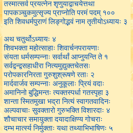
तस्मात्सर्व प्रयत्नेन शृणुयाद्वाचयेत्तथा
पापकञ्चुकमुत्सृज्य प्राप्नोति परमं पदम् १००
इति शिवधर्मपुराणं लिङ्गोद्भवं नाम तृतीयोऽध्यायः ३
अथ चतुर्थोऽध्यायः ४
शिवभक्ता महोत्साहाः शिवार्चनपरायणाः
संयता धर्मसम्पन्नाः सर्वार्थां आप्नुयन्ति ते १
सर्वद्वन्द्वसहाधीरा नित्यमुद्युक्तचेतसः
परोपकारनिरता गुरुशुश्रूषणे रताः २
मार्दवार्जव सम्पन्नाः अनुकूलाः प्रियं वदाः
अमानिनो बुद्धिमन्तः त्यक्तस्पर्धा गतस्पृहा ३
शान्ता स्मितमुखा भद्रा नित्यं स्वागतवादिनः
अल्पवाचाः सुवक्तारो गुरुभक्ति विशारदाः ४
शौचाचार समायुक्ता दयादाक्षिण्य गोचराः
दम्भ मार्त्स्य निर्मुक्ताः यथा तथ्याभिभाषिणः ५