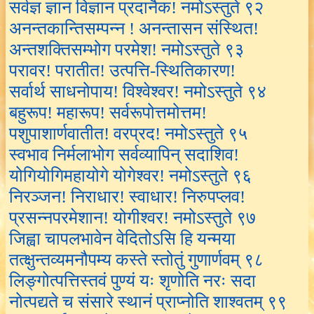
सर्वज्ञ ज्ञान विज्ञान प्रदानैक! नमोऽस्तुते ९२
अनन्तकान्तिसम्पन्न ! अनन्तासन संस्थित!
अन्तशक्तिसम्भोग परमेश! नमोऽस्तुते ९३
परावर! परातीत! उत्पत्ति-स्थितिकारण!
सर्वार्थ साधनोपाय! विश्वेश्वर! नमोऽस्तुते ९४
बहुरूप! महारूप! सर्वरूपोत्तमोत्तम!
पशुपाशार्णवातीत! वरप्रद! नमोऽस्तुते ९५
स्वभाव निर्मलाभोग सर्वव्यापिन् सदाशिव!
योगियोगिमहायोगे योगेश्वर! नमोऽस्तुते ९६
निरञ्जन! निराधार! स्वाधार! निरुपप्लव!
प्रसन्नपरमेशान! योगीश्वर! नमोऽस्तुते ९७
जिह्वा चापलभावेन वेदितोऽसि हि यन्मया
तत्क्षुन्तव्यमनौपम्य कस्ते स्तोतुं गुणार्णवम् ९८
लिङ्गोत्पत्तिस्तवं पुण्यं यः शृणोति नरः सदा
नोत्पद्यते च संसारे स्थानं प्राप्नोति शाश्वतम् ९९