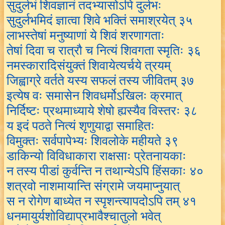
सुदुर्लभं शिवज्ञानं तदभ्यासोऽपि दुर्लभः
सुदुर्लभमिदं ज्ञात्वा शिवे भक्तिं समाश्रयेत् ३५
लाभस्तेषां मनुष्याणां ये शिवं शरणागताः
तेषां दिवा च रात्रौ च नित्यं शिवगता स्मृतिः ३६
नमस्कारादिसंयुक्तं शिवायेत्यर्चये त्रयम्
जिह्वाग्रे वर्तते यस्य सफलं तस्य जीवितम् ३७
इत्येष वः समासेन शिवधर्मोऽखिलः क्रमात्
निर्दिष्टः प्रथमाध्याये शेषो ह्यस्यैव विस्तरः ३८
य इदं पठते नित्यं शृणुयाद्वा समाहितः
विमुक्तः सर्वपापेभ्यः शिवलोके महीयते ३९
डाकिन्यो विविधाकारा राक्षसाः प्रेतनायकाः
न तस्य पीडां कुर्वन्ति न तथान्येऽपि हिंसकाः ४०
शत्रवो नाशमायान्ति संग्रामे जयमाप्नुयात्
स न रोगेण बाध्येत न स्पृशन्त्यापदोऽपि तम् ४१
धनमायुर्यशोविद्याप्रभावैश्चातुलो भवेत्