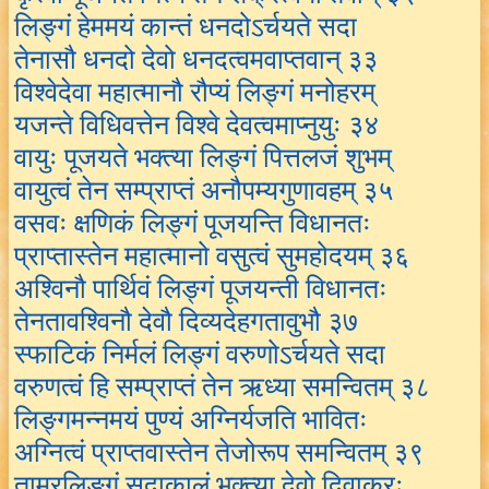
लिङ्गं हेममयं कान्तं धनदोऽर्चयते सदा
तेनासौ धनदो देवो धनदत्वमवाप्तवान् ३३
विश्वेदेवा महात्मानौ रौप्यं लिङ्गं मनोहरम्
यजन्ते विधिवत्तेन विश्वे देवत्वमाप्नुयुः ३४
वायुः पूजयते भक्त्या लिङ्गं पित्तलजं शुभम्
वायुत्वं तेन सम्प्राप्तं अनौपम्यगुणावहम् ३५
वसवः क्षणिकं लिङ्गं पूजयन्ति विधानतः
प्राप्तास्तेन महात्मानो वसुत्वं सुमहोदयम् ३६
अश्विनौ पार्थिवं लिङ्गं पूजयन्ती विधानतः
तेनतावश्विनौ देवौ दिव्यदेहगतावुभौ ३७
स्फाटिकं निर्मलं लिङ्गं वरुणोऽर्चयते सदा
वरुणत्वं हि सम्प्राप्तं तेन ऋध्या समन्वितम् ३८
लिङ्गमन्नमयं पुण्यं अग्निर्यजति भावितः
अग्नित्वं प्राप्तवास्तेन तेजोरूप समन्वितम् ३९
ताम्रलिङ्गं सदाकालं भक्त्या देवो दिवाकरः