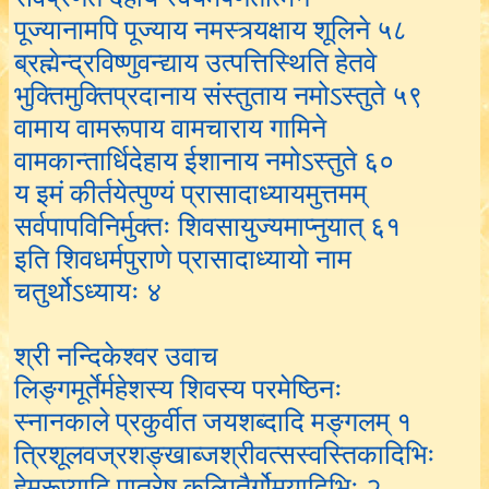
पूज्यानामपि पूज्याय नमस्त्र्यक्षाय शूलिने ५८
ब्रह्मेन्द्रविष्णुवन्द्याय उत्पत्तिस्थिति हेतवे
भुक्तिमुक्तिप्रदानाय संस्तुताय नमोऽस्तुते ५९
वामाय वामरूपाय वामचाराय गामिने
वामकान्तार्धिदेहाय ईशानाय नमोऽस्तुते ६०
य इमं कीर्तयेत्पुण्यं प्रासादाध्यायमुत्तमम्
सर्वपापविनिर्मुक्तः शिवसायुज्यमाप्नुयात् ६१
इति शिवधर्मपुराणे प्रासादाध्यायो नाम
चतुर्थोऽध्यायः ४
श्री नन्दिकेश्वर उवाच
लिङ्गमूर्तेर्महेशस्य शिवस्य परमेष्ठिनः
स्नानकाले प्रकुर्वीत जयशब्दादि मङ्गलम् १
त्रिशूलवज्रशङ्खाब्जश्रीवत्सस्वस्तिकादिभिः
हेमरूप्यादि पात्रेषु कल्पितैर्गोमयादिभिः २