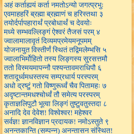
अहं कर्ताह्ययं कर्ता नमतोऽन्यो जगत्प्रभुः
एवमाहहरिं ब्रह्मा ब्रह्माणं च हरिस्तथा ३
तयोर्दर्पापहारार्थं प्रबोधार्थं च देवयोः
मध्ये सम्भवल्लिङ्गं ऐश्वरं तैजसं परम् ४
ज्वालामालावृतं दिव्यमप्रमेयमनूपमम्
योजनायुत विस्तीर्णं स्थितं तद्विमलेम्भसि ५
ज्वालाभिर्मोहितो तस्य लिङ्गस्य सुरसत्तमौ
ततो विस्मयमापन्नौ पश्यन्तावमराधिपौ ६
शतादूर्ध्वमधस्तस्य सम्प्रधार्य परस्परम्
अधो द्रष्टुं गतो विष्णुरूर्ध्वं चैव पितामहः ७
अदृष्टान्तमधश्चोर्ध्वं तौ समेत्य परस्परम्
कृताज्ञलिपुटौ भूत्वा लिङ्गं तुष्टुवतुस्तदा ८
अनादि देव देवेश! विश्वेश्वर! महेश्वर
सर्वज्ञ! ज्ञानविज्ञान प्रदायक! नमोऽस्तुते ९
अनन्तकान्ति (सम्पन्न) अनन्तासन संस्थित!