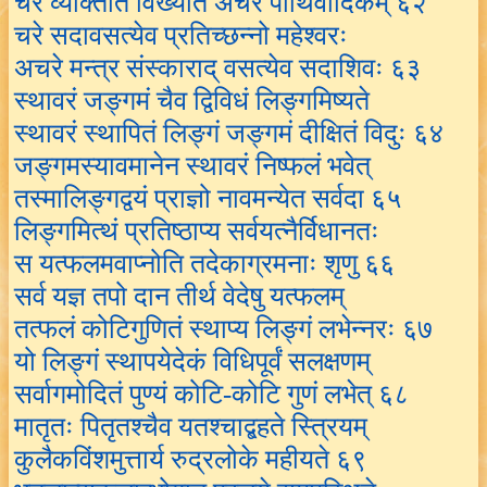
चरं व्यक्तिति विख्यातं अचरं पार्थिवादिकम् ६२
चरे सदावसत्येव प्रतिच्छन्नो महेश्वरः
अचरे मन्त्र संस्काराद् वसत्येव सदाशिवः ६३
स्थावरं जङ्गमं चैव द्विविधं लिङ्गमिष्यते
स्थावरं स्थापितं लिङ्गं जङ्गमं दीक्षितं विदुः ६४
जङ्गमस्यावमानेन स्थावरं निष्फलं भवेत्
तस्मालिङ्गद्वयं प्राज्ञो नावमन्येत सर्वदा ६५
लिङ्गमित्थं प्रतिष्ठाप्य सर्वयत्नैर्विधानतः
स यत्फलमवाप्नोति तदेकाग्रमनाः शृणु ६६
सर्व यज्ञ तपो दान तीर्थ वेदेषु यत्फलम्
तत्फलं कोटिगुणितं स्थाप्य लिङ्गं लभेन्नरः ६७
यो लिङ्गं स्थापयेदेकं विधिपूर्वं सलक्षणम्
सर्वागमोदितं पुण्यं कोटि-कोटि गुणं लभेत् ६८
मातृतः पितृतश्चैव यतश्चाद्बहते स्त्रियम्
कुलैकविंशमुत्तार्य रुद्रलोके महीयते ६९