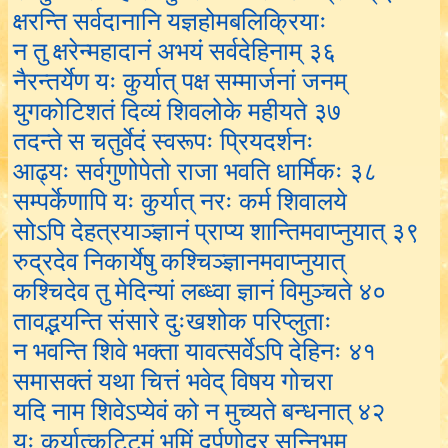
क्षरन्ति सर्वदानानि यज्ञहोमबलिक्रियाः
न तु क्षरेन्महादानं अभयं सर्वदेहिनाम् ३६
नैरन्तर्येण यः कुर्यात् पक्ष सम्मार्जनां जनम्
युगकोटिशतं दिव्यं शिवलोके महीयते ३७
तदन्ते स चतुर्वेदं स्वरूपः प्रियदर्शनः
आढ्यः सर्वगुणोपेतो राजा भवति धार्मिकः ३८
सम्पर्केणापि यः कुर्यात् नरः कर्म शिवालये
सोऽपि देहत्रयाञ्ज्ञानं प्राप्य शान्तिमवाप्नुयात् ३९
रुद्रदेव निकार्येषु कश्चिञ्ज्ञानमवाप्नुयात्
कश्चिदेव तु मेदिन्यां लब्ध्वा ज्ञानं विमुञ्चते ४०
तावद्भयन्ति संसारे दुःखशोक परिप्लुताः
न भवन्ति शिवे भक्ता यावत्सर्वेऽपि देहिनः ४१
समासक्तं यथा चित्तं भवेद् विषय गोचरा
यदि नाम शिवेऽप्येवं को न मुच्यते बन्धनात् ४२
यः कुर्यात्कुट्टिमं भूमिं दर्पणोदर सन्निभम्