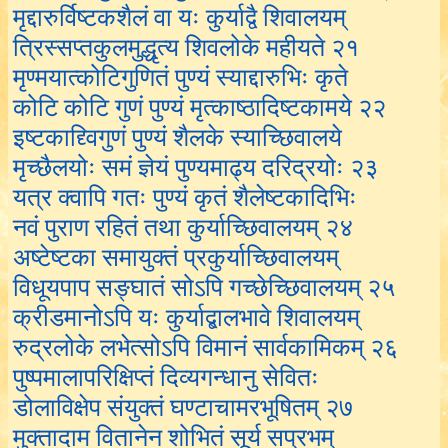
मृद्दारुर्विष्टकशैलं वा यः कुर्याद्वै शिवालयम्
त्रिस्सप्तकुलमुद्धृत्य शिवलोके महीयते २१
मृण्मयात्कोटिगुणितं पुण्यं स्याद्दारुभिः कृते
कोटि कोटि गुणं पुण्यं मृत्काष्ठादिष्टकामये २२
इष्टकाद्द्विगुणं पुण्यं शैलके स्याच्छिवालये
मृच्छैलयोः समं ज्ञेयं पुण्यमाढ्य दरिद्रयोः २३
यत्र क्वापि गतः पुण्यं कृतं शैलेष्टकादिभिः
नवं पुराण रहितं तथा कुर्याच्छिवालयम् २४
अष्टेष्टका समायुक्तं प्रकुर्याच्छिवालयम्
विधूयपाप सङ्घातं सोऽपि गच्छेच्छिवालयम् २५
क्रीडमानोऽपि यः कुर्याद्बालभावे शिवालयम्
रुद्रलोके लभेत्सोऽपि विमानं सार्वकामिकम् २६
पुष्पमालापरिक्षिप्तं दिव्यगन्धानु सेवितः
डोलाविक्षेप संयुक्तं घण्टाचामरभूषितम् २७
मुक्तादाम वितानेन शोभितं सूर्य सप्रभम्