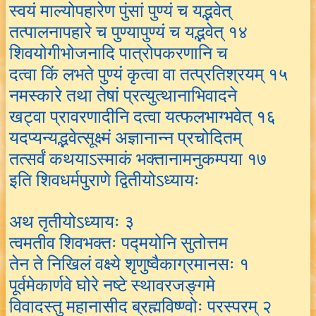
स्वयं माल्योपहारेण पुंसां पुण्यं च यद्भवेत्
तत्पालनापहारे च पुण्यापुण्यं च यद्भवेत् १४
शिवयोगीभोजनादि पात्रोपकरणानि च
दत्वा किं लभते पुण्यं कृत्वा वा तत्प्रतिश्रयम् १५
नमस्कारे तथा तेषां प्रत्युत्थानाभिवादने
खट्वा प्रावरणादीनि दत्वा यत्फलभाग्भवेत् १६
यदप्यन्यद्भवेत्सूक्ष्मं अज्ञानान्न प्रचोदितम्
तत्सर्वं कथयाऽस्माकं भक्तानामनुकम्पया १७
इति शिवधर्मपुराणे द्वितीयोऽध्यायः
अथ तृतीयोऽध्यायः ३
त्वमतीव शिवभक्तः पद्मयोनि सुतोत्तम
तेन ते निखिलं वक्ष्ये शृणुष्वैकाग्रमानसः १
पूर्वमेकार्णवे घोरे नष्टे स्थावरजङ्गमे
विवादस्तु महानासीद ब्रह्मविष्ण्वोः परस्परम् २