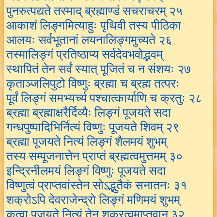
पुनरुत्पद्यते तस्माद् ब्रह्माण्डं सचराचरम् २५
आकाशं लिङ्गमित्याहुः पृथिवी तस्य पीठिका
आलयः सर्वभूतानां लयनालिङ्गमुच्यते २६
तस्मालिङ्गं प्रतिष्ठाप्य सर्वदेवभवोद्भवम्
स्थापितं तेन सर्वं स्यात् पूजितं च न संशयः २७
कृताञ्जलिपुटो विष्णुः ब्रह्मा च ब्रह्म तत्परः
पूर्वं लिङ्गं समभ्यर्च्य पश्चात्कार्याणि च क्रतुः २८
ब्रह्मा ब्रह्माक्षरैर्दिव्यैः लिङ्गं पूजयते सदा
गन्धपुष्पादिभिर्नित्यं विष्णुः पूजयते शिवम् २९
ब्रह्मा पूजयते नित्यं लिङ्गं शैलमयं शुभम्
तस्य सम्पूजनात्तेन प्राप्तं ब्रह्मत्वमुत्तमम् ३०
इन्द्रिनीलमयं लिङ्गं विष्णुः पूजयते सदा
विष्णुत्वं प्राप्तवांस्तेन सोऽद्भुतैकं सनातनः ३१
शक्रोऽपि देवराजेन्द्रो लिङ्गं मणिमयं शुभम्
कृत्वा पूजयते नित्यं तेन शक्रत्वमाप्तवान् ३२