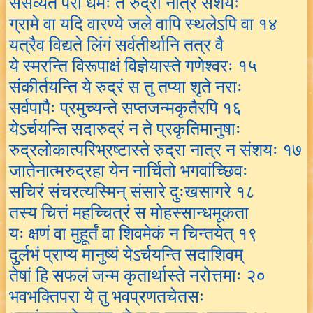
संसेव्यते परो धर्मः ते रुद्रा नात्र संशयः
ग्रामे वा यदि वारण्ये जले वापि स्थलेऽपि वा १४
यत्रैव विद्यते लिंगं सर्वतीर्थानि तत्र वै
ये स्मरन्ति विरूपाक्षं विज्ञेयास्ते गणेश्वरः १५
संकीर्तयन्ति ये रुद्रं स तु तप्या शृते नराः
सर्वपापैः प्रमुच्यन्ते सप्तजन्मकृतैरपि १६
येऽर्चयन्ति सदारुद्रं न ते प्रकृतिमानुषाः
रुद्रलोकात्परिभ्रष्टास्ते रुद्रा नात्र न संशयः १७
जातेनात्मरुद्रहा येन नार्चितो भगवांच्छिवः
सचिरं संचरत्यस्मिन् संसारे दुःखसागरे १८
तस्य चित्तं महच्चित्रं स मोहस्सान्धमूकता
यः क्षणं वा मुहूर्तं वा शिवमेकं न चिन्तयेत् १९
दुर्लभं प्राप्य मानुष्यं येऽर्चयन्ति सदाशिवम्
तेषां हि सफलं जन्म कृतार्थास्ते नरोत्तमाः २०
भवभक्तिपरा ये तु भवप्रणतचेतसः