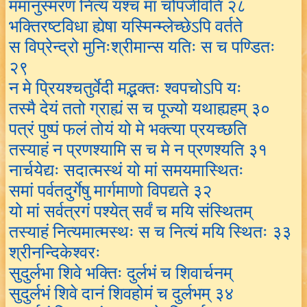
ममानुस्मरणं नित्यं यश्च मां चोपजीवति २८
भक्तिरष्टविधा ह्येषा यस्मिन्म्लेच्छेऽपि वर्तते
स विप्रेन्द्रो मुनिःश्रीमान्स यतिः स च पण्डितः
२९
न मे प्रियश्चतुर्वेदी मद्भक्तः श्वपचोऽपि यः
तस्मै देयं ततो ग्राह्यं स च पूज्यो यथाह्यहम् ३०
पत्रं पुष्पं फलं तोयं यो मे भक्त्या प्रयच्छति
तस्याहं न प्रणश्यामि स च मे न प्रणश्यति ३१
नार्चयेद्यः सदात्मस्थं यो मां समयमास्थितः
समां पर्वतदुर्गेषु मार्गमाणो विपद्यते ३२
यो मां सर्वत्रगं पश्येत् सर्वं च मयि संस्थितम्
तस्याहं नित्यमात्मस्थः स च नित्यं मयि स्थितः ३३
श्रीनन्दिकेश्वरः
सुदुर्लभा शिवे भक्तिः दुर्लभं च शिवार्चनम्
सुदुर्लभं शिवे दानं शिवहोमं च दुर्लभम् ३४