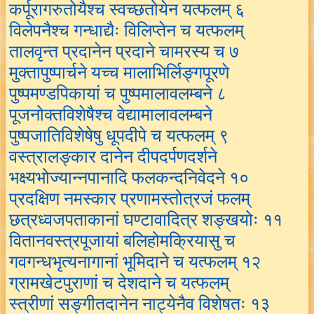
कर्पूरागरुतोयैश्च स्वच्छतोयेन यत्फलम् ६
विलेपनैश्च गन्धाद्यैः विलिप्तेन च यत्फलम्
तालवृन्त प्रदानेन प्रदाने चामरस्य च ७
मुक्तापुष्पार्चने यच्च मालाभिर्लिङ्गपूरणे
पुष्पमण्डपिकायां च पुष्पमालावलम्बने ८
पूजनोक्तविशेषैश्च वेद्यामालावलम्बने
पुष्पजातिविशेषेषु धूपदीपे च यत्फलम् ९
वस्त्रालङ्कार दानेन दीपदर्पणदर्शने
भक्ष्यभोज्यान्नपानादि फलकन्दनिवेदने १०
प्रदक्षिण नमस्कार प्रणामस्तोत्रजं फलम्
छत्रध्वजपताकानां घण्टावादित्र शङ्खयोः ११
वितानवस्त्रपूजायां बलिहोमक्रियासु च
गवगन्धभृत्यनागानां भूमिदाने च यत्फलम् १२
ग्रामखेटपुराणां च देशदाने च यत्फलम्
स्त्रीणां सङ्गीतदानेन नाट्येनैव विशेषतः १३