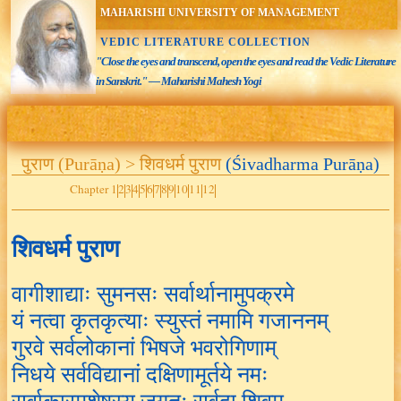
MAHARISHI UNIVERSITY OF MANAGEMENT
VEDIC LITERATURE COLLECTION
"Close the eyes and transcend, open the eyes and read the Vedic Literature
in Sanskrit." — Maharishi Mahesh Yogi
पुराण (Purāṇa) > शिवधर्म पुराण
(Śivadharma Purāṇa)
Chapter 1
2
3
4
5
6
7
8
9
10
11
12
शिवधर्म पुराण
वागीशाद्याः सुमनसः सर्वार्थानामुपक्रमे
यं नत्वा कृतकृत्याः स्युस्तं नमामि गजाननम्
गुरवे सर्वलोकानां भिषजे भवरोगिणाम्
निधये सर्वविद्यानां दक्षिणामूर्तये नमः