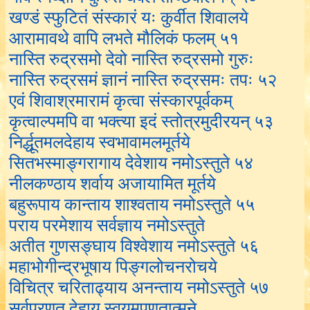
खण्डं स्फुटितं संस्कारं यः कुर्वीत शिवालये
आरामावथे वापि लभते मौलिकं फलम् ५१
नास्ति रुद्रसमो देवो नास्ति रुद्रसमो गुरुः
नास्ति रुद्रसमं ज्ञानं नास्ति रुद्रसमः तपः ५२
एवं शिवाश्रमारामं कृत्वा संस्कारपूर्वकम्
कृत्वाल्पमपि वा भक्त्या इदं स्तोत्रमुदीरयन् ५३
निर्द्धूतमलदेहाय स्वभावामलमूर्तये
सितभस्माङ्गरागाय देवेशाय नमोऽस्तुते ५४
नीलकण्ठाय शर्वाय अजायामित मूर्तये
बहुरूपाय कान्ताय शाश्वताय नमोऽस्तुते ५५
पराय परमेशाय सर्वज्ञाय नमोऽस्तुते
अतीत गुणसङ्घाय विश्वेशाय नमोऽस्तुते ५६
महाभोगीन्द्रभूषाय पिङ्गलोचनरोचये
विचित्र चरिताढ्याय अनन्ताय नमोऽस्तुते ५७
सर्वप्रणत देहाय स्वयमपणतात्मने