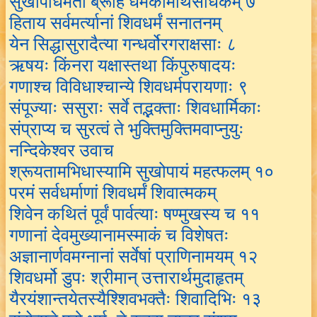
सुखोपाधर्मतो ब्रूहि धर्मकामार्थसाधकम् ७
हिताय सर्वमर्त्यानां शिवधर्मं सनातनम्
येन सिद्धासुरादैत्या गन्धर्वोरगराक्षसाः ८
ऋषयः किंनरा यक्षास्तथा किंपुरुषादयः
गणाश्च विविधाश्चान्ये शिवधर्मपरायणाः ९
संपूज्याः ससुराः सर्वे तद्भक्ताः शिवधार्मिकाः
संप्राप्य च सुरत्वं ते भुक्तिमुक्तिमवाप्नुयुः
नन्दिकेश्वर उवाच
श्रूयतामभिधास्यामि सुखोपायं महत्फलम् १०
परमं सर्वधर्माणां शिवधर्मं शिवात्मकम्
शिवेन कथितं पूर्वं पार्वत्याः षण्मुखस्य च ११
गणानां देवमुख्यानामस्माकं च विशेषतः
अज्ञानार्णवमग्नानां सर्वेषां प्राणिनामयम् १२
शिवधर्मो डुपः श्रीमान् उत्तारार्थमुदाहृतम्
यैरयंशान्तयेतस्यैश्शिवभक्तैः शिवादिभिः १३