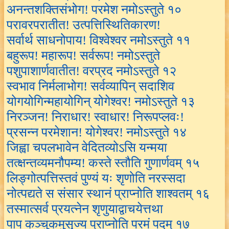
अनन्तशक्तिसंभोग! परमेश नमोऽस्तुते १०
परावरपरातीत! उत्पत्तिस्थितिकारण!
सर्वार्थ साधनोपाय! विश्वेश्वर नमोऽस्तुते ११
बहुरूप! महारूप! सर्वरूप! नमोऽस्तुते
पशुपाशार्णवातीत! वरप्रद नमोऽस्तुते १२
स्वभाव निर्मलाभोग! सर्वव्यापिन् सदाशिव
योगयोगिन्महायोगिन् योगेश्वर! नमोऽस्तुते १३
निरञ्जन! निराधार! स्वाधार! निरूपप्लवः!
प्रसन्न परमेशान! योगेश्वर! नमोऽस्तुते १४
जिह्वा चपलभावेन वेदितव्योऽसि यन्मया
तत्क्षन्तव्यमनौपम्य! कस्ते स्तौति गुणार्णवम् १५
लिङ्गोत्पत्तिस्तवं पुण्यं यः शृणोति नरस्सदा
नोत्पद्यते स संसार स्थानं प्राप्नोति शाश्वतम् १६
तस्मात्सर्व प्रयत्नेन शृणुयाद्वाचयेत्तथा
पाप कञ्चुकमुसृज्य प्राप्नोति परमं पदम् १७