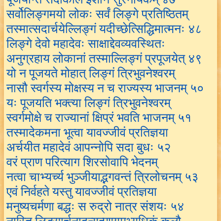
सर्वोलिङ्गमयो लोकः सर्वं लिङ्गे प्रतिष्ठितम्
तस्मात्सदार्चयेल्लिङ्गं यदीच्छेत्सिद्धिमात्मनः ४८
लिङ्गे देवो महादेवः साक्षाद्देवव्यवस्थितः
अनुग्रहाय लोकानां तस्माल्लिङ्गं प्रपूजयेत् ४९
यो न पूजयते मोहात् लिङ्गं त्रिभुवनेश्वरम्
नासौ स्वर्गस्य मोक्षस्य न च राज्यस्य भाजनम् ५०
यः पूजयति भक्त्या लिङ्गं त्रिभुवनेश्वरम्
स्वर्गमोक्षे च राज्यानां क्षिप्रं भवति भाजनम् ५१
तस्मादेकमना भूत्वा यावज्जीवं प्रतिज्ञया
अर्चयीत महादेवं आपन्नोपि सदा बुधः ५२
वरं प्राण परित्याग शिरसोवापि भेदनम्
नत्वा चाभ्यर्च्य भुञ्जीयाद्भगवन्तं त्रिलोचनम् ५३
एवं निर्वहते यस्तु यावज्जीवं प्रतिज्ञया
मनुष्यचर्मणा बद्धः स रुद्रो नात्र संशयः ५४