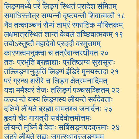
लिङ्गमध्ये परं लिङ्गं स्थितं प्रादेश संमितम्
समाधिस्तोत्र सम्पन्नौ दृष्टयन्तौ शिवात्मकौ १८
नैव तत्काञ्चनं रौप्यं ताम्रं स्फाटिक मौक्तिकम्
लक्षमात्रस्थितं शान्तं केवलं तच्छिवात्मकम् १९
तयोऽस्तुष्टौ महादेवो प्रददौ वरमुत्तमम्
कारणत्वमनुक्त्वा च तत्रैवान्तरधीयत २०
ततः प्रभृति ब्रह्माद्याः प्रतिष्ठाप्य सुरासुराः
तल्लिङ्गानुकृतिं लिङ्गं ईडिरे मुनयस्तदा २१
परं ग्रन्थ शरीरे च लिङ्ग क्षेत्रमनादिमत्
यदा ममैश्वरं तेजः तलिङ्गं पञ्चसञ्ज्ञितम् २२
कल्पान्ते यस्य लिङ्गस्य लीयन्ते सर्वदेवताः
दक्षिणे लीयते ब्रह्मा वामतश्च जनार्दनः २३
हृदये चैव गायत्री सर्वदेवोत्तमोत्तमः
लीयन्ते मूर्ध्नि वै वेदाः सर्षिसङ्गपदक्रमाः २४
जठरे लीयते सद्यः जगत्स्थावरजङ्गमम्