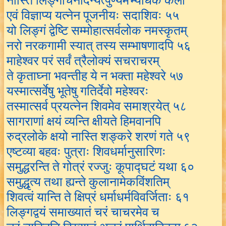
नास्ति लिङ्गार्चनादन्यत्पुण्यमभ्यधिकं कलौ
एवं विज्ञाप्य यत्नेन पूजनीयः सदाशिवः ५५
यो लिङ्गं द्वेष्टि सम्मोहात्सर्वलोक नमस्कृतम्
नरो नरकगामी स्यात् तस्य सम्भाषणादपि ५६
माहेश्वर परं सर्वं त्रैलोक्यं सचराचरम्
ते कृताघ्ना भवन्तीह ये न भक्ता महेश्वरे ५७
यस्मात्सर्वेषु भूतेषु गतिर्देवो महेश्वरः
तस्मात्सर्व प्रयत्नेन शिवमेव समाश्रयेत् ५८
सागराणां क्षयं व्यन्ति क्षीयते हिमवानपि
रुद्रलोके क्षयो नास्ति शङ्करे शरणं गते ५९
एष्टव्या बहवः पुत्राः शिवधर्मानुसारिणः
समुद्धरन्ति ते गोत्रं रज्जुः कूपाद्घटं यथा ६०
समुद्धृत्य तथा ह्यन्ते कुलानामेकविंशतिम्
शिवत्वं यान्ति ते क्षिप्रं धर्माधर्मविवर्जिताः ६१
लिङ्गद्वयं समाख्यातं चरं चाचरमेव च