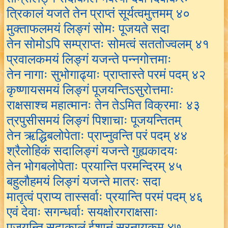
त्रिकालं यजते तेन प्राप्तं सूर्यत्वमुत्तमम् ४०
मुक्ताफलमयं लिङ्गं सोमः पूजयते सदा
तेन सोमोऽपि सम्प्राप्तः सोमत्वं सततोज्वलम् ४१
प्रवालकमयं लिङ्गं यजन्ते पन्नगोत्तमाः
तेन नागाः सुभोगाढ्याः प्राप्तास्ते परमं पदम् ४२
कृष्णायसमयं लिङ्गं पूजयन्तिऽसुरोत्तमाः
राक्षसाश्च महात्मानः तेन तेऽमित विक्रमाः ४३
त्रपुसीसमयं लिङ्गं पिशाचाः पूजयन्तितम्
तेन ऋद्धिबलोपेताः प्राप्नुवन्ति परं पदम् ४४
श्रैलोहिकं सदालिङ्गं यजन्ते गुह्यकादयः
तेन भोगबलोपेताः प्रयान्ति परमन्दिरम् ४५
बहुलौहमयं लिङ्गं यजन्ते मातरः सदा
मातृत्वं प्राप्य तास्सर्वाः प्रयान्ति परमं पदम् ४६
एवं देवाः सगन्धर्वाः सयक्षोरगराक्षसाः
पूजयन्ति सदाकालं ईशानं सुरनायकम् ४७