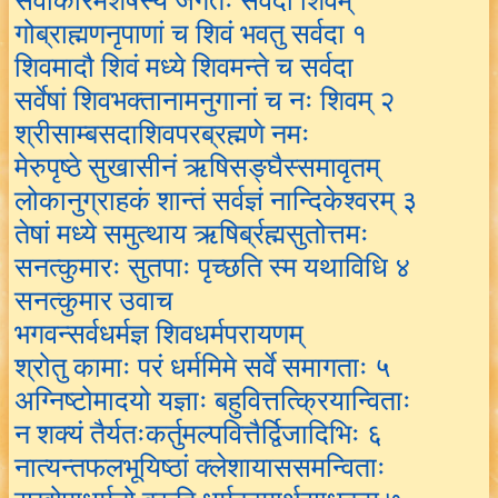
सर्वाकारमशेषस्य जगतः सर्वदा शिवम्
गोब्राह्मणनृपाणां च शिवं भवतु सर्वदा १
शिवमादौ शिवं मध्ये शिवमन्ते च सर्वदा
सर्वेषां शिवभक्तानामनुगानां च नः शिवम् २
श्रीसाम्बसदाशिवपरब्रह्मणे नमः
मेरुपृष्ठे सुखासीनं ऋषिसङ्घैस्समावृतम्
लोकानुग्राहकं शान्तं सर्वज्ञं नान्दिकेश्वरम् ३
तेषां मध्ये समुत्थाय ऋषिर्ब्रह्मसुतोत्तमः
सनत्कुमारः सुतपाः पृच्छति स्म यथाविधि ४
सनत्कुमार उवाच
भगवन्सर्वधर्मज्ञ शिवधर्मपरायणम्
श्रोतु कामाः परं धर्ममिमे सर्वे समागताः ५
अग्निष्टोमादयो यज्ञाः बहुवित्तत्क्रियान्विताः
न शक्यं तैर्यतःकर्तुमल्पवित्तैर्द्विजादिभिः ६
नात्यन्तफलभूयिष्ठां क्लेशायाससमन्विताः