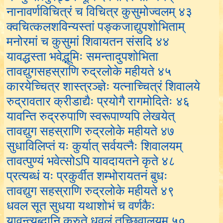
नानावर्णविचित्रं च विचित्र कुसुमोज्वलम् ४३
क्वचित्कलशविन्यस्तां पङ्कजाद्युपशोभिताम्
मनोरमां च कुसुमां शिवायतन संसदि ४४
यावद्धस्ता भवेद्भूमिः समन्तादुपशोभिता
तावद्युगसहस्राणि रुद्रलोके महीयते ४५
कारयेच्चित्र शास्त्रञ्ज्ञेः यत्नाच्चित्रं शिवालये
रुद्रावतार क्रीडाद्यैः प्रयोगै रागमोदितेः ४६
यावन्ति रुद्ररुपाणि स्वरूपाण्यपि लेखयेत्
तावद्युग सहस्राणि रुद्रलोके महीयते ४७
सुधाविलिप्तं यः कुर्यात् सर्वयत्नैः शिवालयम्
तावत्पुण्यं भवेत्सोऽपि यावदायतने कृते ४८
प्रत्यब्धं यः प्रकुर्वीत शम्भोरायतनं बुधः
तावद्युग सहस्राणि रुद्रलोके महीयते ४९
धवल सूत सुधया यथाशोभं च वर्णकैः
यावन्त्यब्दानि कुरुते धवलं तच्छिवालयम् ५०