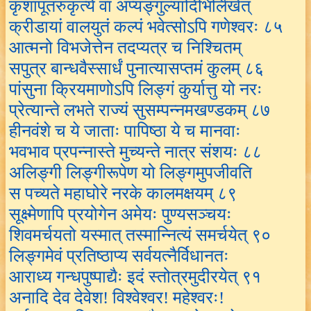
कृशापूतरुकृत्ये वा अप्यङ्गुल्यादिभिर्लिखेत्
क्रीडायां वालयुतं कल्पं भवेत्सोऽपि गणेश्वरः ८५
आत्मनो विभजेत्तेन तदप्यत्र च निश्चितम्
सपुत्र बान्धवैस्सार्धं पुनात्यासप्तमं कुलम् ८६
पांसुना क्रियमाणोऽपि लिङ्गं कुर्यात्तु यो नरः
प्रेत्यान्ते लभते राज्यं सुसम्पन्नमखण्डकम् ८७
हीनवंशे च ये जाताः पापिष्ठा ये च मानवाः
भवभाव प्रपन्नास्ते मुच्यन्ते नात्र संशयः ८८
अलिङ्गी लिङ्गीरूपेण यो लिङ्गमुपजीवति
स पच्यते महाघोरे नरके कालमक्षयम् ८९
सूक्ष्मेणापि प्रयोगेन अमेयः पुण्यसञ्चयः
शिवमर्चयतो यस्मात् तस्मान्नित्यं समर्चयेत् ९०
लिङ्गमेवं प्रतिष्ठाप्य सर्वयत्नैर्विधानतः
आराध्य गन्धपुष्पाद्यैः इदं स्तोत्रमुदीरयेत् ९१
अनादि देव देवेश! विश्वेश्वर! महेश्वरः!