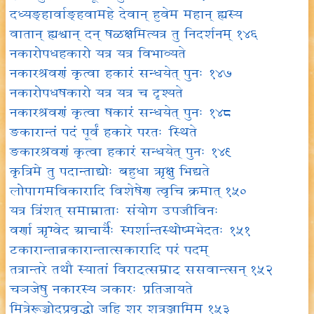
दध्यङ्हार्वाङ्हवामहे देवान् हुवेम महान् ह्यस्य
वातान् ह्यश्वान् दन् षळक्षमित्यत्र तु निदर्शनम् १४६
नकारोपधहकारो यत्र यत्र विभाव्यते
नकारश्रवणं कृत्वा हकारं सन्धयेत् पुनः १४७
नकारोपधषकारो यत्र यत्र च दृश्यते
नकारश्रवणं कृत्वा षकारं सन्धयेत् पुनः १४८
ङकारान्तं पदं पूर्वं हकारे परतः स्थिते
ङकारश्रवणं कृत्वा हकारं सन्धयेत् पुनः १४९
कृत्रिमे तु पदान्ताद्योः बहुधा ऋक्षु भिद्यते
लोपागमविकारादि विशेषेण त्वृचि क्रमात् १५०
यत्र त्रिंशत् समाम्नाताः संयोग उपजीविनः
वर्णा ऋग्वेद आचार्यैः स्पर्शान्तस्थोष्मभेदतः १५१
टकारान्तान्नकारान्तात्सकारादि परं पदम्
तत्रान्तरे तथौ स्यातां विराट्त्सम्राट् ससवान्त्सन् १५२
चञजेषु नकारस्य ञकारः प्रतिजायते
मित्रेरूञ्चोदप्रवृद्धो जहि शूर शत्रूञ्जामिम् १५३