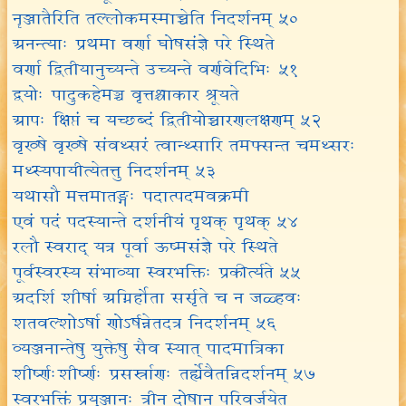
नॄञ्जातैरिति तल्लोकमस्माच्चेति निदर्शनम् ५०
अनन्त्याः प्रथमा वर्णा घोषसंज्ञे परे स्थिते
वर्णा द्वितीयानुच्यन्ते उच्यन्ते वर्णवेदिभिः ५१
द्वयोः पादुकहेमञ्च वृत्तश्चाकार श्रूयते
आपः क्षिप्तं च यच्छब्दं द्वितीयोच्चारणलक्षणम् ५२
वृख्षे वृख्षे संवथ्सरं त्वान्थ्सारि तमफ्सन्त चमथ्सरः
मथ्स्यपायीत्येतत्तु निदर्शनम् ५३
यथासौ मत्तमातङ्गः पदात्पदमवक्रमी
एवं पदं पदस्यान्ते दर्शनीयं पृथक् पृथक् ५४
रलौ स्वराद् यत्र पूर्वा ऊष्मसंज्ञे परे स्थिते
पूर्वस्वरस्य संभाव्या स्वरभक्तिः प्रकीर्त्यते ५५
अदर्शि शीर्षा अग्निर्होता सर्सृते च न जळ्हवः
शतवल्शोऽर्षा णोऽर्षन्नेतदत्र निदर्शनम् ५६
व्यञ्जनान्तेषु युक्तेषु सैव स्यात् पादमात्रिका
शीर्ष्णःशीर्ष्णः प्रसर्स्राणः तर्ह्येवैतन्निदर्शनम् ५७
स्वरभक्तिं प्रयुञ्जानः त्रीन् दोषान् परिवर्जयेत्