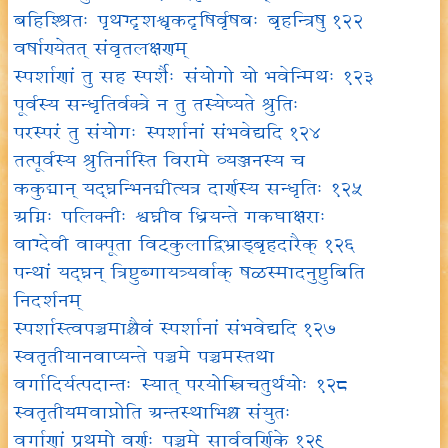
बहिश्श्रितः पृथग्दृशश्वृकदृषिर्वृषबः बृहन्त्रिषु १२२
वर्षाण्येतत् संवृतलक्षणम्
स्पर्शाणां तु सह स्पर्शैः संयोगो यो भवेन्मिथः १२३
पूर्वस्य सन्धृतिर्वक्त्रे न तु तस्येष्यते श्रुतिः
परस्परं तु संयोगः स्पर्शानां संभवेद्यदि १२४
तत्पूर्वस्य श्रुतिर्नास्ति विरामे व्यञ्जनस्य च
ककुद्मान् यद्घ्नन्भिनद्मीत्यत्र दार्णस्य सन्धृतिः १२५
अग्निः पलिक्नीः श्वघ्नीव ध्रियन्ते गकघाक्षराः
वाग्देवी वाक्पूता विट्कुलाद्विभ्राड्बृहदारैक् १२६
पन्थां यद्घ्नन् त्रिष्टुब्गायत्र्यर्वाक् षळस्मादनुष्टुबिति
निदर्शनम्
स्पर्शास्त्वपञ्चमाश्चैवं स्पर्शानां संभवेद्यदि १२७
स्वतृतीयानवाप्यन्ते पञ्चमे पञ्चमस्तथा
वर्गादिर्यत्पदान्तः स्यात् परयोस्त्रिचतुर्थयोः १२८
स्वतृतीयमवाप्नोति अन्तस्थाभिश्च संयुतः
वर्गाणां प्रथमो वर्णः पञ्चमे सार्ववर्णिके १२९