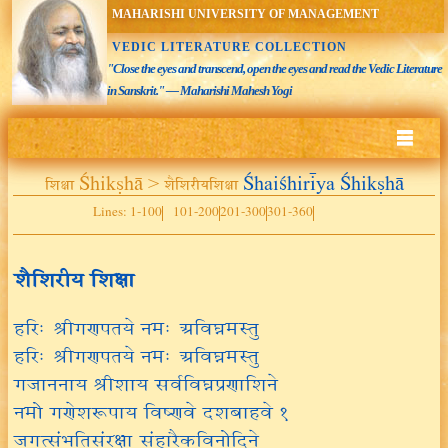
MAHARISHI UNIVERSITY OF MANAGEMENT
VEDIC LITERATURE COLLECTION
"Close the eyes and transcend, open the eyes and read the Vedic Literature
in Sanskrit." — Maharishi Mahesh Yogi
शिक्षा Śhikṣhā > शैशिरीयशिक्षा
Śhaiśhirīya Śhikṣhā
Lines: 1-100
101-200
201-300
301-360
शैशिरीय शिक्षा
हरिः श्रीगणपतये नमः अविघ्नमस्तु
हरिः श्रीगणपतये नमः अविघ्नमस्तु
गजाननाय श्रीशाय सर्वविघ्नप्रणाशिने
नमो गणेशरूपाय विष्णवे दशबाहवे १
जगत्संभूतिसंरक्षा संहारैकविनोदिने