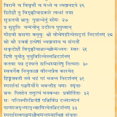
विरामे च विवृत्तौ च मध्ये च व्यञ्जनद्वये २६
द्विरोष्ठौ तु विगृह्णीयाद्वकारे त्वधरं तथा
सुऊतयो भ्रातुः पुत्रान्धेनुं सोमः २७
प्र सुष्टुतिः यन्मयोभु उदीरय पुपुष्वान्
मोष्टवो असमा बभूवुः श्वो वोचेमहीत्येतादृशं निदर्शनम् २८
ओ औ उवर्ण इत्येषां व्यञ्जनस्य च संगतौ
सकृदोष्टौ विगृह्णीयान्नान्यश्चेन्मध्यगः स्वरः २९
द्विषो युयोतु यूयुविरित्येतत्तन्निदर्शनम्
कतवा यत्र दृश्यन्ते सन्धिस्थानेषु नित्यशः ३०
स्ववर्गेण नियुक्ताश्च वीरन्तत्रैव कारयेत्
हिङ्कृण्वती तत्ते भद्रं गां भजन्त निदर्शनम् ३१
स्पर्शानां पञ्चमैर्योगे भवन्तीह यमाः स्मृताः
अयः पिण्डेन तत्तुल्यं घनबन्धाः प्रकीर्तिताः ३२
सः पलिक्नीरग्निर्यज्ञं पत्निर्विद्म दध्मात्मानं
पाप्माजगृभ्मागृभ्णामित्येतन्निदर्शनम् ३३
स्पर्शास्त्वपञ्चमाश्चैवमन्तस्थाभिश्च संयुताः