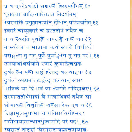
प्र व एकोऽर्वाञ्चो अद्यरथं हिरण्यप्रौगम् ९०
धृतव्रता आदित्याश्चैतत्तत्र निदर्शनम्
स्वरभक्तिं प्रयुञ्जानस्त्रीन् दोषान् परिवर्जयेत् ९१
इकारं चाप्युकारं च ग्रस्तदोषं तथैव च
न च स्वरति पूर्वाङ्गे नापराङ्गे कथं चन ९२
न स्वरे न च मात्रायां कथं स्वारो विधीयते
पराङ्गस्य तु यत् पूर्वे पूर्वाङ्गस्य तु यत् परम् ९३
उभयार्धार्धसंयोगे स्वारं कुर्याद्विचक्षणः
दुर्बलस्य यथा राष्ट्रं हरेत्तद् बलवान्नृपः ९४
दुर्बलं व्यञ्जनं तद्वद्धरेद् बलवान् स्वरः
मात्रिकं वा द्विमात्रं वा स्वर्यते यदिहाक्षरम् ९५
तस्यान्ततोर्धमात्रां वै मात्राधिक्यं तथैव सा
ओभावश्च विवृत्तिश्च शषसा रेफ एव च ९६
जिह्वामूलमुपध्मा च गतिरष्टविधोष्मणः
यद्योभावप्रसन्धानमुकारादि परं पदम् ९७
स्वरान्तं तादृशं विद्याद्यदन्यद्व्यक्तमूष्मणः