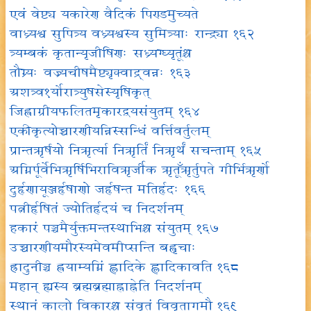
एवं वेष्ट्य यकारेण वैदिकं पिण्डमुच्यते
वाध्र्यश्व सुपित्र्य वध्र्यश्वस्य सुमित्र्याः रान्द्र्या १६२
त्र्यम्बकं कृतान्यृजीषिणः सध्र्यग्घ्यृतूंश्च
तौग्र्यः वज्र्यचीषमैष्ट्यृक्वाद्र्वन्नः १६३
अशत्र्व१र्योरात्र्युषसेस्यृषिकृत्
जिह्वाग्रीयफलितमृकारद्वयसंयुतम् १६४
एकीकृत्योच्चारणीयन्निस्सन्धिं वर्त्तिवर्तुलम्
प्रान्तऋर्षयो निऋर्त्या निऋर्तिं निऋर्थं सचन्ताम् १६५
अग्निर्पूर्वेभिऋर्षिभिराविऋर्जीक ऋतूँऋर्तुपते गीर्भिऋर्णो
दुर्हृणायूञ्जर्हृषाणो जर्हृषन्त मतिर्हृदः १६६
पत्नीर्हृषितं ज्योतिर्हृदयं च निदर्शनम्
हकारं पञ्चमैर्युक्तमन्तस्थाभिश्च संयुतम् १६७
उच्चारणीयमौरस्यमेवमीप्सन्ति बह्वृचाः
ह्रादुनीञ्च ह्वयाम्यग्निं ह्लादिके ह्लादिकावति १६८
महान् ह्यस्य ब्रह्मब्रह्माह्नाह्नेति निदर्शनम्
स्थानं कालो विकारश्च संवृतं विवृतागमौ १६९