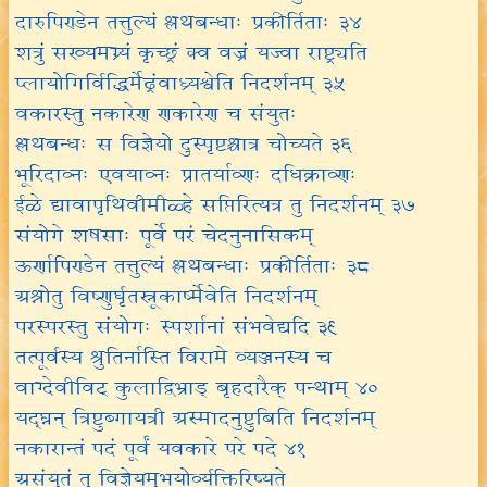
दारुपिण्डेन तत्तुल्यं श्लथबन्धाः प्रकीर्तिताः ३४
शत्रुं सख्यमग्र्यं कृच्छ्रं क्व वज्रं यज्वा राष्ट्र्यति
प्लायोगिर्विद्धिर्मेढ्रंवाध्र्यश्वेति निदर्शनम् ३५
वकारस्तु नकारेण णकारेण च संयुतः
श्लथबन्धः स विज्ञेयो दुस्पृष्टश्चात्र चोच्यते ३६
भूरिदाव्नः एवयाव्नः प्रातर्याव्णः दधिक्राव्णः
ईळे द्यावापृथिवीमीळ्हे सप्तिरित्यत्र तु निदर्शनम् ३७
संयोगे शषसाः पूर्वे परं चेदनुनासिकम्
ऊर्णापिण्डेन तत्तुल्यं श्लथबन्धाः प्रकीर्तिताः ३८
अश्नोतु विष्णुर्घृतस्नूकार्ष्मेवेति निदर्शनम्
परस्परस्तु संयोगः स्पर्शानां संभवेद्यदि ३९
तत्पूर्वस्य श्रुतिर्नास्ति विरामे व्यञ्जनस्य च
वाग्देवीविट् कुलाद्विभ्राड् बृहदारैक् पन्थाम् ४०
यद्घ्नन् त्रिष्टुब्गायत्री अस्मादनुष्टुबिति निदर्शनम्
नकारान्तं पदं पूर्वं यवकारे परे पदे ४१
असंयुतं तु विज्ञेयमुभयोर्व्यक्तिरिष्यते