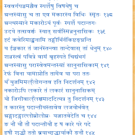
स्ववर्गपञ्चमश्चैव स्पर्शेषु विषयेषु च
अन्तस्थासु च ता एव मकारस्य विधिः स्मृतः १३८
अन्त्यस्थाने मकारोऽयं पूर्वः स्पर्शे पदान्तगः
उदये तत्सवर्णः स्यात् सर्वस्मिन्ननुनासिकः १३९
इदं कवेरिमाङ्खनामि तङ्गीर्भिर्नकिष्टङ्घ्नन्ति
य ईञ्चकार तं जानंस्तन्त्वा तान्देवास् तां धेनुम् १४०
शन्नस्त्वं पवित्रे वामं बृहस्पते चिद्यंभगं
अन्तस्थासु परास्वेवमन्तस्थां सानुनासिकाम् १४१
रेफं विना यामाप्नोति तामेव या परा ततः
यँ युजमिमल्ँलोगन्तव इति निदर्शनम् १४२
नकारोऽपि लकारे तं लकारं सानुनासिकम्
यो जिगीवाल्ँलक्षमाददित्यत्र तु निदर्शनम् १४३
त कारस्तु पदान्तीयस्तावेव लजयोर्भवेत्
अङ्गादङ्गाल्लोम्नोलोम्नः यज्जातवेदेति च १४४
ङ नौ यौ तौ पदान्तीयौ ह ष कारे परे पदे
हषौ शुद्धौ ततो ब्रूयाच्छुद्धार्याकौ ङनौ १४५