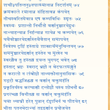
शची३पतिन्तनू३नपात्स्थानान्न निदर्शनम् ७४
क्रमकाले रथानान्न संहितावन्न कंपयेत्
नीचस्वरितमेवात्र एष कम्पविधिः स्मृतः ७५
स्वस्थः प्रशान्तो निर्भीतो वर्णानुच्चारयेद्बुधः
नाभ्याहन्यान्न निर्हन्यान्न गायेन्न च कम्पयेत् ७६
यथैवोच्चारयेद्वर्णांस्तथैवैतान् समापयेत्
निवेश्य दृष्टिं हस्ताग्रे शास्त्रार्थमनुचिन्तयन् ७७
सममुच्चारयेद्वर्णान् हस्तेन च मुखेन च
स्वरश्चैव तु हस्तश्च द्वयन्त युगपद् भवेत् ७८
हस्ताद् भ्रष्टः स्वराद् भ्रष्टो न वेदफलमश्नुते
न करालो न लंबोष्ठो नाव्यक्तोनानुनासिकः ७९
गद्गदो बद्धजिह्वश्च न वर्णान् वक्तुमर्हति
प्रकृतिर्यस्य कल्याणी दन्तोष्ठौ यस्य शोभनौ ८०
प्रगल्भश्च विनीतश्च स वर्णान् वक्तुमर्हति
यथा व्याघ्री हरेत् पुत्रान् दंष्ट्राभिर्न च पीडयेत् ८१
भीता पतनभेदाभ्यां तद्वद्वर्णान् प्रयोजयेत्