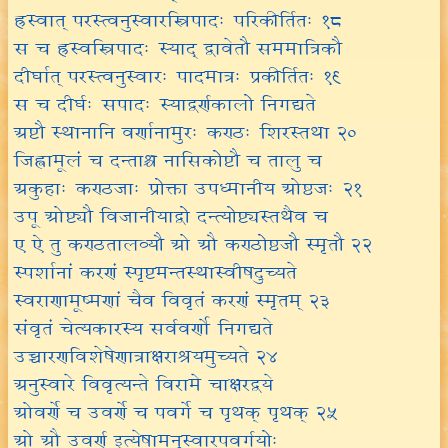
ह्रस्वात् परस्त्वनुस्वारस्त्रिपादः परिकीर्तितः १८
स च ह्रस्वस्त्रिपादः स्याद् द्वावेतौ सममात्रिकौ
दीर्घात् परस्त्वनुस्वारः पादमात्रः प्रकीर्तितः १९
स च दीर्घः सपादः स्याद्वर्णकालो निगद्यते
अष्टौ स्थानानि वर्णानामुरः कण्ठः शिरस्तथा २०
जिह्वामूलं च दन्ताश्च नासिकोष्टौ च तालु च
अकुहाः कण्ठजाः प्रोक्ता उपध्मानीय ओष्ठजः २१
उपू ओष्ट्यौ विजानीयाद्वो दन्त्योष्ट्यस्तथैव च
ए ऐ तु कण्ठतालव्यौ ओ औ कण्ठोष्ठजौ स्मृतौ २२
स्पर्शानां करणं स्पृष्टमन्तस्थास्वीषदुच्यते
स्वराणामूष्मणां चैव विवृतं करणं स्मृतम् २३
संवृतं चेत्यकारस्य सर्ववर्णो निगद्यते
उच्चारणविशेषेणात्राक्षराश्रयमुच्यते २४
अनुस्वारे विवृत्यन्ते विरामे चाक्षरद्वये
ओवर्णे च उवर्णे च पवर्गे च पृथक् पृथक् २५
ओ औ उवर्ण इत्येषामनुस्वारपवर्गयोः