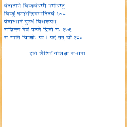
वेदात्मने विष्णवेऽस्मै नमोऽस्तु
विष्णुं षडङ्गेन्द्रियमादिदेवं १७८
वेदात्मानं पुरुषं विश्वरूपम्
सञ्चिन्त्य देवं पठते द्विजो यः १७९
स याति विष्णोः परमं पदं तत् ओं १८०
इति शैशिरीयशिक्षा समाप्ता