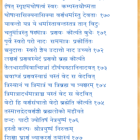
ईषत् स्पृष्टमघोषत्वं स्वरः कम्पस्तथोष्मता
घोषानासिक्यनासिक्या वर्णधर्मास्तु देवताः १७०
यावन्तो यत्र ये धर्मास्तावन्तस्तत्र तान् विदुः
चतुर्मात्रस्तु षण्मात्रः प्रणवः कीर्त्यते बुधैः १७१
पूर्वे स्वरो परो नादः सममात्रः प्रकीर्तितः
अनुदात्तः स्वरो ज्ञेय उदात्तो नाद उच्यते १७२
लक्षणं प्रणवस्येदं प्रणवो ब्रह्म कीर्त्यते
तैलधारामिवाच्छिन्नां दीर्घघण्टानिनादवत् १७३
अवाग्जं प्रणवस्याग्रं यस्तं वेद स वेदवित्
त्रिस्थानं च त्रिमात्रं च त्रिब्रह्म च त्र्यक्षरम् १७४
त्रिमात्रादर्धमात्राच्च यस्तं वेद स वेदवित्
वेदो हि वर्णसंघातो वेदो ब्रह्मेति कीर्त्यते १७५
तस्मात्तद्वेदवर्णज्ञो ब्रह्मलोको महीयते
छन्दः पादौ ज्योतिषं नेत्रयुग्मं १७६
हस्तौ कल्पः श्रोत्रयुग्मं निरुक्तम्
शिक्षा घ्राणं व्याकरणं तथास्यं १७७