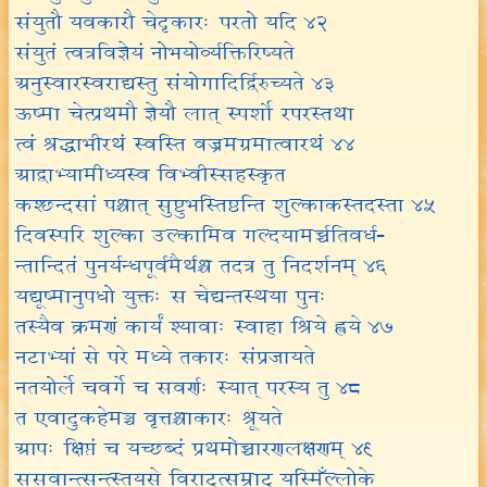
संयुतौ यवकारौ चेदृकारः परतो यदि ४२
संयुतं त्वत्रविज्ञेयं नोभयोर्व्यक्तिरिष्यते
अनुस्वारस्वराद्यस्तु संयोगादिर्द्विरुच्यते ४३
ऊष्मा चेत्प्रथमौ ज्ञेयौ लात् स्पर्शो रपरस्तथा
त्वं श्रद्धाभीरथं स्वस्ति वज्रमग्रमात्वारथं ४४
आद्वाभ्यामीध्यस्व विभ्वीस्सहस्कृत
कश्छन्दसां पश्चात् सुष्टुभस्तिष्ठन्ति शुल्काकस्तदस्ता ४५
दिवस्परि शुल्का उल्कामिव गल्दयामर्च्चतिवर्ध-
न्तान्दितं पुनर्यन्धपूर्वमैर्थश्च तदत्र तु निदर्शनम् ४६
यद्यूष्मानुपधो युक्तः स चेद्यन्तस्थया पुनः
तस्यैव क्रमणं कार्यं श्यावाः स्वाहा श्रिये ह्वये ४७
नटाभ्यां से परे मध्ये तकारः संप्रजायते
नतयोर्ले चवर्गे च सवर्णः स्यात् परस्य तु ४८
त एवादुकहेमञ्च वृत्तश्चाकारः श्रूयते
आपः क्षिप्तं च यच्छब्दं प्रथमोच्चारणलक्षणम् ४९
ससवान्त्सन्त्स्तूयसे विराट्त्सम्राट् यस्मिँल्लोके