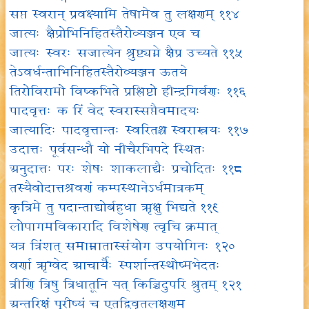
सप्त स्वरान् प्रवक्ष्यामि तेषामेव तु लक्षणम् ११४
जात्यः क्षैप्रोभिनिहितस्तैरोव्यञ्जन एव च
जात्यः स्वरः सजात्येन श्रुष्ट्यग्ने क्षैप्र उच्यते ११५
तेऽवर्धन्ताभिनिहितस्तैरोव्यञ्जन ऊतये
तिरोविरामो विष्कभिते प्रश्लिष्टो हीन्द्रगिर्वणः ११६
पादवृत्तः क रिं वेद स्वरास्सप्तैवमादयः
जात्यादिः पादवृत्तान्तः स्वरितश्च स्वरास्त्रयः ११७
उदात्तः पूर्वसन्धौ यो नीचैरभिपदे स्थितः
अनुदात्तः परः शेषः शाकलाद्यैः प्रचोदितः ११८
तस्यैवोदात्तश्रवणं कम्पस्थानेऽर्धमात्रकम्
कृत्रिमे तु पदान्ताद्योर्बहुधा ऋक्षु भिद्यते ११९
लोपागमविकारादि विशेषेण त्वृचि क्रमात्
यत्र त्रिंशत् समाम्नातास्संयोग उपयोगिनः १२०
वर्णा ऋग्वेद आचार्यैः स्पर्शान्तस्थोष्मभेदतः
त्रीणि त्रिषु त्रिधातूनि यत् किञ्चिदुपरि श्रुतम् १२१
अन्तरिक्षं पुरीष्यं च एतद्विवृतलक्षणम्