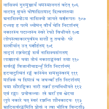
नासिक्यं गुरुमुच्चार्यं यमस्थानगतं वदेत् १०६
नादस्तु श्रूयते घोषाद्विरामाद् द्वित्वतस्तथा
अनासिक्योऽथ नासिक्यो जायते वर्णरूपतः १०७
दध्यङ् ह परमे व्योमन् वीर्यं चेति निदर्शनम्
नकारस्य पदान्तस्य स्वरे रेफो विधीयते १०८
लोपस्त्वाकारपूर्वस्य सशौ तु तचयोः परे
सखीँर्यान् उत् पणीँर्हतम् १०९
तादृशं रञ्जयेदङ्गं सर्वं नासिक्यसंगतम्
लाक्षारक्तं यथा तोयं नकाराङ्गस्वरं तथा ११०
सर्वरङ्गं विजानीयाद्बन्धूँ रिति निदर्शनम्
हृदयादुत्थितं रङ्गं कांस्येन समसुस्वरम् १११
मात्रिकं च द्विमात्रं च जघन्बाँ इति निदर्शनम्
यथा सौराष्ट्रिका नारी तक्राँ इत्यभिधीयते ११२
एवं रङ्गाः प्रयोक्तव्याः खे अराँ इव श्वेदया
लुप्ते नकारे यत् स्वरं रञ्जन्ति शौनकादयः ११३
आदिसर्वरङ्गमिति प्रोक्तं न त्वा भीरिव विन्दतीँ३