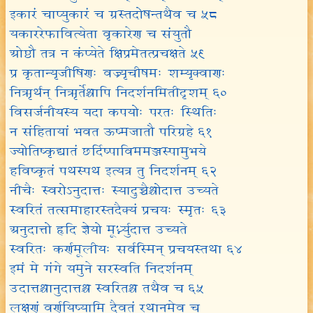
इकारं चाप्युकारं च ग्रस्तदोषन्तथैव च ५८
यकाररेफावित्येता वृकारेण च संयुतौ
ओष्ठौ तत्र न कंप्येते क्षिप्रमेतत्प्रचक्षते ५९
प्र कृतान्यृजीषिणः वज्र्यृचीषमः शम्यृक्वाणः
निऋर्थन् निऋर्तेश्चापि निदर्शनमितीदृशम् ६०
विसर्जनीयस्य यदा कपयोः परतः स्थितिः
न संहितायां भवत ऊष्मजातौ परिग्रहे ६१
ज्योतिष्कृद्यातं छर्दिष्पाविममञ्जस्पामुभये
हविष्कृतं पथस्पथ इत्यत्र तु निदर्शनम् ६२
नीचैः स्वरोऽनुदात्तः स्यादुच्चैश्चोदात्त उच्यते
स्वरितं तत्समाहारस्तदैक्यं प्रचयः स्मृतः ६३
अनुदात्तो हृदि ज्ञेयो मूर्ध्न्युदात्त उच्यते
स्वरितः कर्णमूलीयः सर्वस्मिन् प्रचयस्तथा ६४
इमं मे गंगे यमुने सरस्वति निदर्शनम्
उदात्तश्चानुदात्तश्च स्वरितश्च तथैव च ६५
लक्षणं वर्णयिष्यामि दैवतं रथानमेव च