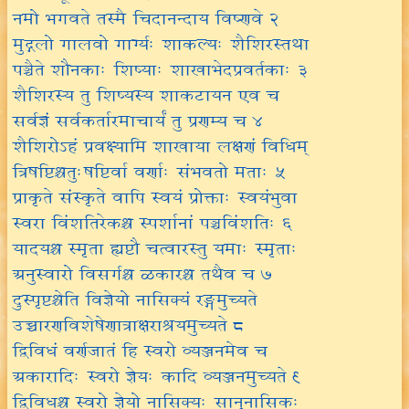
नमो भगवते तस्मै चिदानन्दाय विष्णवे २
मुद्गलो गालवो गार्ग्यः शाकल्यः शैशिरस्तथा
पञ्चैते शौनकाः शिष्याः शाखाभेदप्रवर्तकाः ३
शैशिरस्य तु शिष्यस्य शाकटायन एव च
सर्वज्ञं सर्वकर्तारमाचार्यं तु प्रणम्य च ४
शैशिरोऽहं प्रवक्ष्यामि शाखाया लक्षणं विधिम्
त्रिषष्टिश्चतुःषष्टिर्वा वर्णाः संभवतो मताः ५
प्राकृते संस्कृते वापि स्वयं प्रोक्ताः स्वयंभुवा
स्वरा विंशतिरेकश्च स्पर्शानां पञ्चविंशतिः ६
यादयश्च स्मृता ह्यष्टौ चत्वारस्तु यमाः स्मृताः
अनुस्वारो विसर्गश्च ळकारश्च तथैव च ७
दुस्पृष्टश्चेति विज्ञेयो नासिक्यं रङ्गमुच्यते
उच्चारणविशेषेणात्राक्षराश्रयमुच्यते ८
द्विविधं वर्णजातं हि स्वरो व्यञ्जनमेव च
अकारादिः स्वरो ज्ञेयः कादि व्यञ्जनमुच्यते ९
द्विविधश्च स्वरो ज्ञेयो नासिक्यः सानुनासिकः