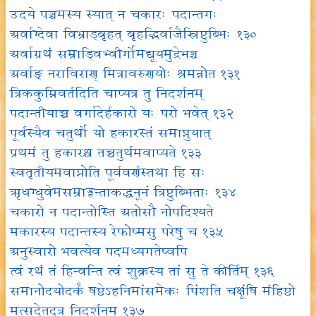
उदये पञ्चमस्य स्यात् न चकारः पदान्तगः
अर्वाग्देवा विभ्राड्बृहत् बृहद्भिर्वाजैस्त्रिष्टुब्भिः १३०
अर्वाग्रथं सम्राड्विभ्वीर्गोमद्यूयमुद्रेभञ्च
अर्वाङ् नराविराण् मित्रावरुणयोः श्रमन्नोत १३१
त्रिककुम्निवर्तदिति चाप्यत्र तु निदर्शनम्
पदान्तीयाच्च वर्गादेर्हकारो यः परो भवेत् १३२
पूर्वस्यैव चतुर्थो यो हकारस्तं समाप्नुयात्
प्रथमं तु हकारश्च तच्चतुर्थमवाप्यते १३३
स्वतृतीयमवाप्नोति पूर्ववर्णस्तथा हि सः
ऋधग्धुवेमसम्राड्ढन्ताकद्धनूनं त्रिष्टुब्भिताः १३४
चकारो न पदान्तोस्ति अतोसौ नोपदिश्यते
मकारस्य पदान्तस्य रेफोष्मसु परेषु च १३५
अनुस्वारो भवत्येव पदमध्यगतेष्वपि
त्वं रथं तं हिन्वन्ति त्वं शुक्रस्य तां सु ते कीर्तिम् १३६
समानोदयोदर्कं षष्ठेऽहनिमांसमेकः पिंशति चक्षूंषि मंहिष्ठो
मत्सदेतदत्र निदर्शनम् १३७