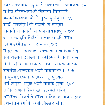
स्वराः कम्पाश्च रङ्गाश्च ये यत्कालाः स्वभावतः ९८
वर्धन्ते प्रोच्यमानास्ते क्षिप्रयत्ने विवक्तरि
यकारस्त्रिविधः प्रोक्तो गुरुर्लघुर्लघूत्तरः ९९
आदौ गुरुर्लघुर्मध्ये पदान्ते च लघूतरः
पादादौ च पदादौ च संयोगावग्रहेषु च १००
जः शब्द इति विज्ञेयो अन्यत्र य इति स्मृतः
एकमक्षरमेतच्च च पदान्तवत् १०१
माधुर्यं च न चाव्यक्तं व्यक्तं च न च पिण्डयेत्
सनाथस्येव देशस्य न वर्णास्संकरं गताः १०२
गीती शीघ्री शिरःकम्पी तथा लिखितपाठकः
अनर्थज्ञोल्पकण्ठश्च षडेते पाठकाधमाः १०३
माधुर्यमक्षरव्यक्तं पदव्यक्तं तु सुस्वरम्
धैर्यं लघुसमायुक्तं षडेते पाठके गुणाः १०४
राक्षेति प्रथमो ज्ञेयः ख्ना इत्यपरो भवेत्
यमास्तत्र निवर्तन्ते श्मशानादिव बान्धवाः १०५
प्रथमोत्तमवर्गीये वर्ग्यान्त्यैस्सह संगते