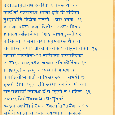
उदात्तश्चानुदात्तश्च स्वरितः प्रचयस्तथा १०
कादीनां पञ्चवर्गाश्च स्पर्शा इति हि संज्ञिताः
दुस्पृष्टश्चेति विज्ञेयो डढयोः स्वरमध्ययोः ११
वर्गाणां प्रथमा वर्णा द्वितीया ऊष्मसंज्ञिताः
हकारवर्ज्याश्चाघोषाः शिष्टं घोषवदुच्यते १२
नासिक्याः पञ्चमा वर्णा अनुस्वारस्तथैव च
चत्वारस्तु यमाः प्रोक्ता अव्यक्ताः सानुनासिकाः १३
चतस्रो यादयोन्तस्था नासिक्या अप्यरेफिकाः
ऊष्माणः शादयश्चैव चत्वार इति कीर्तिताः १४
जिह्वामूलीय इत्युक्त उपध्मानीय एव च
कपाश्रितोष्मजातौ च विसर्गस्य च संभवौ १५
ह्रस्वो दीर्घः प्लुत इति स्वराः कालेन संज्ञिताः
सन्ध्यक्षराणां कालश्च दीर्घःप्लुतो न मात्रिकः १६
उच्चारणविशेषेणात्राक्षराश्रयमुच्यते
व्यञ्जनं त्वर्धमात्रं स्यात् स्वरभक्तिस्तथैव च १७
संयोगे पादमात्रा स्यात् स्वरभक्तिः प्रकीर्त्यते