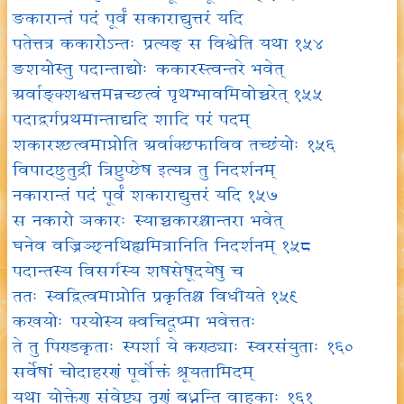
ङकारान्तं पदं पूर्वं सकाराद्युत्तरं यदि
पतेत्तत्र ककारोऽन्तः प्रत्यङ् स विश्वेति यथा १५४
ङशयोस्तु पदान्ताद्योः ककारस्त्वन्तरे भवेत्
अर्वाङ्क्शश्वत्तमन्नच्छत्वं पृथग्भावमिवोच्चरेत् १५५
पदाद्वर्गप्रथमान्ताद्यदि शादि परं पदम्
शकारश्छत्वमाप्नोति अर्वाक्छफाविव तच्छंयोः १५६
विपाट्छुतुद्री त्रिष्टुप्छेष इत्यत्र तु निदर्शनम्
नकारान्तं पदं पूर्वं शकाराद्युत्तरं यदि १५७
स नकारो ञकारः स्याच्चकारश्चान्तरा भवेत्
घनेव वज्रिञ्छ्नथिह्यमित्रानिति निदर्शनम् १५८
पदान्तस्य विसर्गस्य शषसेषूदयेषु च
ततः स्वद्वित्वमाप्नोति प्रकृतिश्च विधीयते १५९
कखयोः परयोस्य क्वचिदूष्मा भवेत्ततः
ते तु पिण्डकृताः स्पर्शा ये कण्ठ्याः स्वरसंयुताः १६०
सर्वेषां चोदाहरणं पूर्वोक्तं श्रूयतामिदम्
यथा योक्तेण संवेष्ट्य तृणं बध्नन्ति वाहकाः १६१