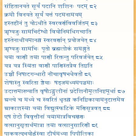
संहितानयते सूर्यं पदानि शशिनः पदम् ८२
क्रमो विनयते सूर्यं यत्तं पदमनामयम्
हस्तहीनं तु योऽधीते स्वरवर्णविवर्जितम् ८३
ऋग्यजुःसामभिर्दग्धो वियोनिमधिगच्छति
हस्तेनाधीयमानश्च स्वरवर्णान् प्रयोजयेत् ८४
ऋग्यजुःसामभिः पूतो ब्रह्मलोकं समश्नुते
यथा वाणी तथा पाणी रिक्तन्तु परिवर्जयेत् ८५
यत्र यत्र स्थिता वाणी पाणिस्तत्रैव तिष्ठति
उच्चौ निषादगन्धारौ नीचावृषभधैवतौ ८६
शेषास्तु स्वरिता ज्ञेयाः षड्जमध्यमपञ्चमाः
उदात्तमाख्याति वृषोऽङ्गुलीनां प्रदेशिनीमूलनिष्टमूर्धा ८७
अन्त्ये च मध्ये च स्वरितं धृतश्च कनिष्ठिकायामनुदात्तमेव
आकाशस्था यथा विद्युत्स्फटिके मणिसूत्रवत् ८८
एष छेदो विवृत्तीनां यथामात्रविचक्षणः
वत्सानुसृतार्धमात्रा तथा वत्सानुसारिणी ८९
पाकवत्युभयोर्ह्रस्वा दीर्घमध्या पिपीलिका