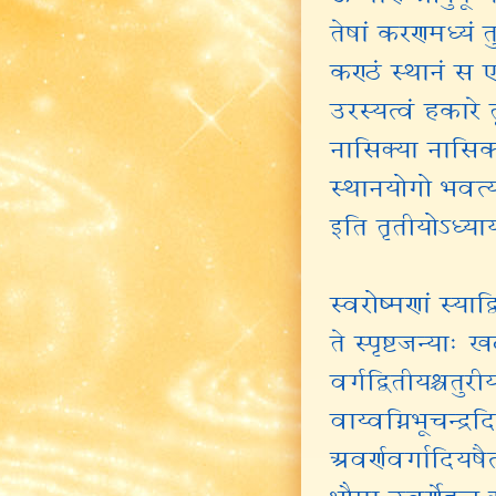
तेषां करणमध्यं 
कण्ठं स्थानं स 
उरस्यत्वं हकारे 
नासिक्या नासिक
स्थानयोगो भवत्यत्
इति तृतीयोऽध्या
स्वरोष्मणां स्याद्
ते स्पृष्टजन्याः 
वर्गद्वितीयश्चतुरी
वाय्वग्निभूचन्द्
अवर्णवर्गादियषैत्स
भौमा उवर्णेहल ओत