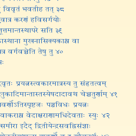
तु विवृतं भवतीह तत् ३८
एवात्र करणं हविसर्गयोः
तूत्तमान्तस्थापरे सति ३९
ास्थाना मुखनासिक्यकाश्च वा
र वर्गवच्चेति तेषु तु ४०
यः
विवृतः प्रयत्नस्त्वकारमात्रस्य तु संहृतत्वम्
खलुकादिमान्तास्तस्येषदादावथ चेच्चतुर्णाम् ४१
यवर्णोऽतिस्पृष्टजः पञ्चविधः प्रयत्नः
रदिवाकराश्च वेदाक्षराणामधिदेवताः स्युः ४२
मीरा इदैद् द्वितीयेन्द्रसवह्निसंज्ञाः
्तृतीयश्चान्द्रा ऋवर्णो व इ औच्चतुर्थः ४३