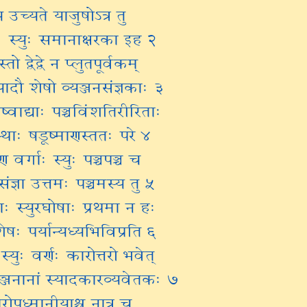
उच्यते याजुषोऽत्र तु
 स्युः समानाक्षरका इह २
्तो द्वेद्वे न प्लुतपूर्वकम्
ादौ शेषो व्यञ्जनसंज्ञकाः ३
्जनेष्वाद्याः पञ्चविंशतिरीरिताः
तस्थाः षडूष्माणस्ततः परे ४
येण वर्गाः स्युः पञ्चपञ्च च
्संज्ञा उत्तमः पञ्चमस्य तु ५
याः स्युरघोषाः प्रथमा न हः
ेषः पर्यान्यध्यभिविप्रति ६
ः स्युः वर्णः कारोत्तरो भवेत्
यञ्जनानां स्यादकारव्यवेतकः ७
रोपध्मानीयाश्च नात्र च