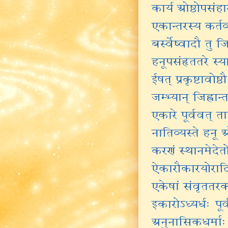
कार्य ओष्ठोपसंह
एकान्तरस्य कर्तव्
बर्स्वेष्वादौ तु ज
हनूपसंहृततरे स्
ईषत् प्रकृष्टावोष्
जम्भ्यान् जिह्वान्त
एकारे पूर्ववत् 
नातिव्यस्ते हनू ओ
करणं स्थानमेदेतो
ऐकारौकारयोरादि
एकेषां संवृततर
इकारोऽध्यर्धः पूर्
अनुनासिकधर्माः 