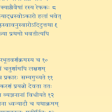
्याश्चैवैषां रस्य रेफकः ८
ं स्याद्ध्रस्वोऽकारो हलां भवेत्
स्वावनुस्वारोऽदिदुत्तथा ९
गाख्या प्रथमो भवतीत्यपि
ारभूतवर्णक्रमस्य च १०
ां चतुर्णामपि लक्षणम्
य प्रकारः सम्यगुच्यते ११
करणं प्रयत्नो देवता ततः
्ञा व्यञ्जनानां विधीयते १२
ाना ध्वन्यादौ च यथाक्रमम्
े मात्राकालः प्रकीर्तितः १३