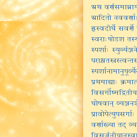
अथ वर्णसमाम्नाय 
आदितो नववर्णाः
ह्रस्वदीर्घे सवर्णे स
स्वराःषोडश तस्य
स्पर्शाः स्युर्व्यञ
पराश्चतस्रस्त्वन्
स्पर्शानामानुपूर्व्
प्रथमाद्याः क्रमात
विसर्गोष्मद्विती
घोषवान् व्यञ्जनश
प्रावोपेत्युपसर्गा
वर्णाख्या तद् व्
विसर्जनीयानुस्वा