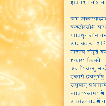
इति द्वितीयोऽध्य
अथ शब्दस्योद्भ
कण्ठोरसोश्च सन्धा
प्रातिश्रुत्कानि त
उरः कण्ठः शीर्
नादस्य संवृते कण
हकारः क्रियते मध
अज्घोषवत्सु नादो
हकारो हचतुर्थेषु
सभूयान् प्रथमान्ये
नातिव्यस्तमवर्णे 
उपसंहरतीवर्णे ता