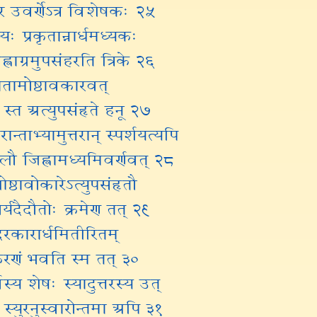
ार उवर्णेऽत्र विशेषकः २५
यः प्रकृतान्नार्धमध्यकः
िह्वाग्रमुपसंहरति त्रिके २६
यातामोष्ठावकारवत्
ठौ स्त अत्युपसंहृते हनू २७
रान्ताभ्यामुत्तरान् स्पर्शयत्यपि
तालौ जिह्वामध्यमिवर्णवत् २८
ष्ठावोकारेऽत्युपसंहृतौ
र्यदैदौतोः क्रमेण तत् २९
रकारार्धमितीरितम्
करणं भवति स्म तत् ३०
वस्य शेषः स्यादुत्तरस्य उत्
स्युरनुस्वारोन्तमा अपि ३१