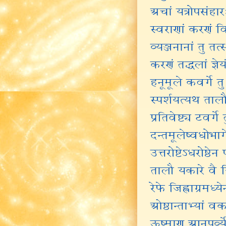
अचां यत्रोपसंहारः 
स्वराणां करणं व
व्यञ्जनानां तु तत्
करणं तद्धलां ज्ञेय
हनूमूले कवर्गे त
स्पर्शयत्यथ तालौ 
प्रतिवेष्ट्य टवर्गे 
दन्तमूलेष्वधोभागे
उत्तरोष्टेऽधरोष्ठेन
तालौ यकारे वै जि
रेफे जिह्वाग्रमध्ये
ओष्ठान्ताभ्यां वक
ऊष्माण आनुपूर्व्य