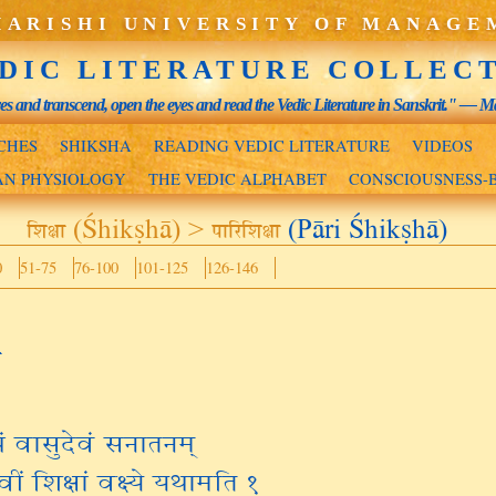
ARISHI UNIVERSITY OF MANAGE
DIC LITERATURE COLLEC
yes and transcend, open the eyes and read the Vedic Literature in Sanskrit." —
CHES
SHIKSHA
READING VEDIC LITERATURE
VIDEOS
AN PHYSIOLOGY
THE VEDIC ALPHABET
CONSCIOUSNESS-
शिक्षा (Śhikṣhā) > पारिशिक्षा
(Pāri Śhikṣhā)
0
51-75
76-100
101-125
126-146
थं वासुदेवं सनातनम्
ीं शिक्षां वक्ष्ये यथामति १