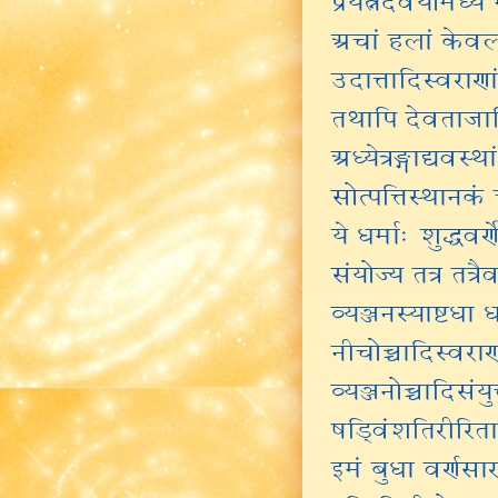
अचां हलां केवलान
उदात्तादिस्वराणां
तथापि देवताजात
अध्येत्रङ्गाद्यव
सोत्पत्तिस्थानकं च
ये धर्माः शुद्धवर्
संयोज्य तत्र तत्र
व्यञ्जनस्याष्टधा 
नीचोच्चादिस्वराणा
व्यञ्जनोच्चादिसंय
षड्विंशतिरीरिता
इमं बुधा वर्णसार