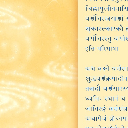
जिह्वामूलीयनासिक
वर्णोत्तरस्त्रयाणा
ऋकारल्कारकौ ह्र
वर्गोत्तरस्तु वर्
इति परिभाषा
अथ वक्ष्ये वर्णस
शुद्धवर्णक्रमादीन
तत्रादौ वर्णसारस्
ध्वनिः स्थानं च 
जातिरङ्गं वर्णसंज
अचामेवं प्रोच्यम
प्रयत्नदेवयोर्मध्य