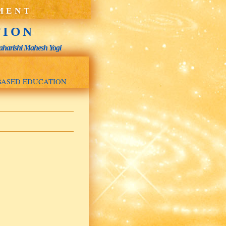
MENT
TION
 Maharishi Mahesh Yogi
BASED EDUCATION