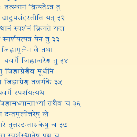
तत्स्थानं क्रियतेऽत्र तु
िद्यादुपसंहरतीति यत् ३२
स्थानं स्पर्शनं क्रियते यदा
ं स्पर्शयत्यत्र येन तु ३३
ु जिह्वामूलेन वै तथा
चवर्गे जिह्वान्तरेण तु ३४
तु जिह्वाग्रेणैव मूर्धनि
 जिह्वाग्रेण तवर्गके ३५
 पवर्गे स्पर्शयत्यथ
ह्वामध्यान्ताभ्यां तथैव च ३६
न दन्तमूलोत्तरेषु ले
ारे तूत्तरदन्ताग्रकेषु च ३७
ेण स्पर्शस्थानेषु पञ्च च