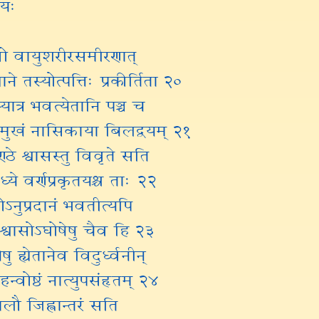
ायः
वो वायुशरीरसमीरणात्
ने तस्योत्पत्तिः प्रकीर्तिता २०
स्यात्र भवत्येतानि पञ्च च
षमुखं नासिकाया बिलद्वयम् २१
्ठे श्वासस्तु विवृते सति
्ये वर्णप्रकृतयश्च ताः २२
ऽनुप्रदानं भवतीत्यपि
 श्वासोऽघोषेषु चैव हि २३
षु ह्येतानेव विदुर्ध्वनीन्
हन्वोष्ठं नात्युपसंहृतम् २४
लौ जिह्वान्तरं सति