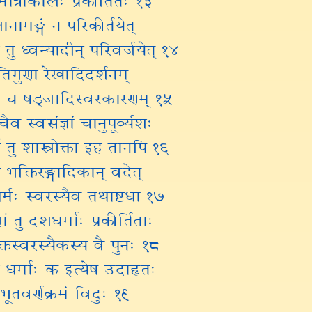
ामङ्गं न परिकीर्तयेत्
 तु ध्वन्यादीन् परिवर्जयेत् १४
िगुणा रेखादिदर्शनम्
स्थां च षड्जादिस्वरकारणम् १५
ैव स्वसंज्ञां चानुपूर्व्यशः
णे तु शास्त्रोक्ता इह तानपि १६
ैव भक्तिरङ्गादिकान् वदेत्
धर्मः स्वरस्यैव तथाष्टधा १७
ं तु दशधर्माः प्रकीर्तिताः
ुक्तस्वरस्यैकस्य वै पुनः १८
 धर्माः क इत्येष उदाहृतः
भूतवर्णक्रमं विदुः १९