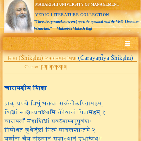
MAHARISHI UNIVERSITY OF MANAGEMENT
VEDIC LITERATURE COLLECTION
"Close the eyes and transcend, open the eyes and read the Vedic Literature
in Sanskrit." — Maharishi Mahesh Yogi
शिक्षा (Śhikṣhā) >चारायणीय शिक्षा
(Cārāyaṇīya Śhikṣhā)
Chapter 1
2
3
4
5
6
7
8
9
10
चारायणीय शिक्षा
प्राक् प्रपद्ये विभुं भक्त्या सर्वलोकपितामहम्
शिक्षां साक्षात्प्रवक्ष्यामि तेनैवालं पितामहम् १
चारायणीं महाशिक्षां प्रवक्ष्याम्यनुपूर्वशः
निबोधत बुधैर्जुष्टां नित्यं वाङ्मलशान्तये २
वर्णानां चैव संख्यानं संज्ञास्थानं पृथग्विधम्