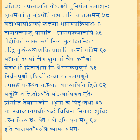
वसिष्ठः तपस्तप्यति योऽरण्ये मुनिर्मूलफलाशनः
ऋचमेकां तु यो्ऽधीते तच्च तानि च तत्समम् ५८
वेदाभ्यासोऽन्वहं शक्त्या महायज्ञक्रियाक्षमाः
नाशयन्त्याशु पापानि महापातकजान्यपि ५९
वेदोचितं स्वकं कर्म नित्यं कुर्यादतन्द्रितः
तद्धि कुर्वन्यथाशक्ति प्राप्नोति परमां गतिम् ६०
यज्ञानां तपसां चैव शुभानां चैव कर्मणां
वेदधर्मो द्विजातीनां निःश्रेयसकरावुभौ ६१
निर्वृत्तपूर्णां पृथिवीं दत्त्वा यत्फलमश्नुते
तपसश्च परस्यैव तत्स्यात् वाध्यायिनि द्विजे ६२
यजूंषि शक्तितोऽधीते योऽन्वहंसघृतामृतैः
प्रीणन्ति देवानाज्येन मधुना च पितॄंस्तथा ६३
यः स्वाध्यायमधीतेऽब्दं विधिना नियतः शुचिः
तस्य नित्यं क्षरत्येष पयो दधि घृतं मधु ६४
इति चारायणीयसंज्ञाध्यायः प्रथमः