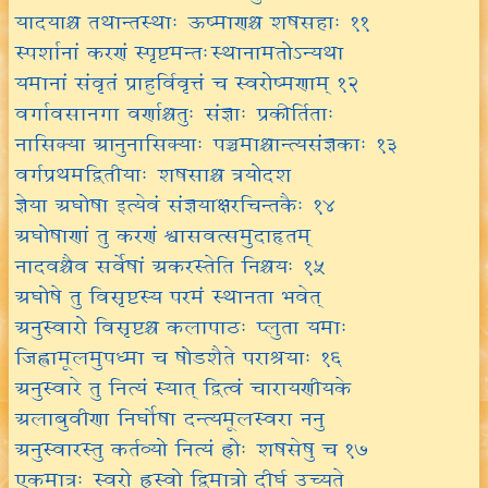
यादयाश्च तथान्तस्थाः ऊष्माणश्च शषसहाः ११
स्पर्शानां करणं स्पृष्टमन्तःस्थानामतोऽन्यथा
यमानां संवृतं प्राहुर्विवृत्तं च स्वरोष्मणाम् १२
वर्गावसानगा वर्णाश्चतुः संज्ञाः प्रकीर्तिताः
नासिक्या आनुनासिक्याः पञ्चमाश्चान्त्यसंज्ञकाः १३
वर्गप्रथमद्वितीयाः शषसाश्च त्रयोदश
ज्ञेया अघोषा इत्येवं संज्ञयाक्षरचिन्तकैः १४
अघोषाणां तु करणं श्वासवत्समुदाहृतम्
नादवश्चैव सर्वेषां अकरस्तेति निश्चयः १५
अघोषे तु विसृष्टस्य परमं स्थानता भवेत्
अनुस्वारो विसृष्टश्च कलापाठः प्लुता यमाः
जिह्वामूलमुपध्मा च षोडशैते पराश्रयाः १६
अनुस्वारे तु नित्यं स्यात् द्वित्वं चारायणीयके
अलाबुवीणा निर्घोषा दन्त्यमूलस्वरा ननु
अनुस्वारस्तु कर्तव्यो नित्यं ह्रोः शषसेषु च १७
एकमात्रः स्वरो ह्रस्वो द्विमात्रो दीर्घ उच्यते