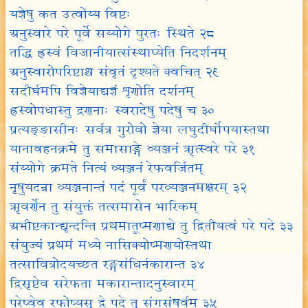
यज्ञेषु कत उत्वोंय्य विष्टः
अनुस्वारे परे पूर्वे सय्योगे पुरतः स्थिते २८
तद्धि ह्रस्वं विजानीयात्संस्थाप्येति निदर्शनम्
अनुस्वारोपरिष्टाश्च संवृतं दृश्यते क्वचित् २९
सदीर्घमपि विज्ञेयाद्यज्ञं शृणोति दर्शनम्
ह्रस्वोपधास्तु द्रणनाः स्वरादेषु पदेषु च ३०
प्रत्यङ्ङासीनः सर्वत्र गुरोवो ज्ञेया लघुदीर्घोपयास्तथा
यानावहनक्रमे तु समासाङ्गे व्यञ्जनं ऋत्स्वरे परे ३१
संय्योगे क्रमते नित्यं व्यञ्जनं रेफवर्जितम्
नृषुयदन्ना व्यञ्जनान्तं पदं पूर्वं परव्यञ्जनमक्षरम् ३२
ऋवर्णेन तु संयुक्तं तत्समासेन भारिकम्
अभीष्टकान्द्यृन्दन्ति प्रथमातूष्मणाद्ये तु द्वितीयत्वं परे पदे ३३
संयुज्यं प्रथमं मध्ये नासिक्योष्मणयोस्तथा
तत्सावित्रोदयच्छत रङ्गसंधिर्नकारान्त ३४
द्विसृष्टेव सरेफता मकारान्तादनुस्वारम्
परेष्वेव रफोष्यसु द्वे पदे तु संगसंषर्वम् ३५