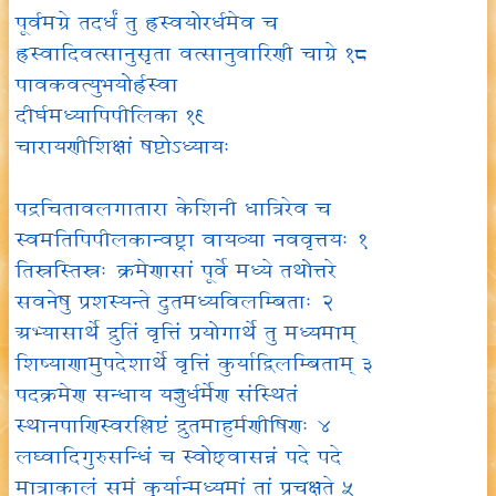
पूर्वमग्रे तदर्धं तु ह्रस्वयोरर्धमेव च
ह्रस्वादिवत्सानुसृता वत्सानुवारिणी चाग्रे १८
पावकवत्युभयोर्ह्रस्वा
दीर्घमध्यापिपीलिका १९
चारायणीशिक्षां षष्टोऽध्यायः
पद्रचितावलगातारा केशिनी धात्रिरेव च
स्वमतिपिपीलकान्वष्ट्रा वायव्या नववृत्तयः १
तिस्रस्तिस्रः क्रमेणासां पूर्वे मध्ये तथोत्तरे
सवनेषु प्रशस्यन्ते दुतमध्यविलम्बिताः २
अभ्यासार्थे द्रुतिं वृत्तिं प्रयोगार्थे तु मध्यमाम्
शिष्याणामुपदेशार्थे वृत्तिं कुर्याद्विलम्बिताम् ३
पदक्रमेण सन्धाय यज्ञुर्धर्मेण संस्थितं
स्थानपाणिस्वरश्लिष्टं द्रुतमाहुर्मणीषिणः ४
लघ्वादिगुरुसन्धिं च स्वोछ्वासन्नं पदे पदे
मात्राकालं समं कुर्यान्मध्यमां तां प्रचक्षते ५