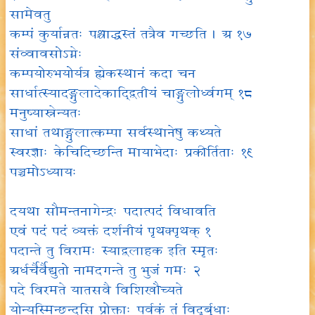
सामेवतु
कम्पं कुर्यान्नतः पश्चाद्धस्तं तत्रैव गच्छति । अ १७
संव्वावसोऽग्नेः
कम्पयोरुभयोर्यत्र ह्येकस्थानं कदा चन
सार्धात्स्यादङ्गुलादेकाद्द्वितीयं चाङ्गुलोर्ध्वगम् १८
मनुष्यास्नेन्यतः
साधां तथाङ्गुलात्कम्पा सर्वस्थानेषु कथ्यते
स्वरज्ञाः केचिदिच्छन्ति मायाभेदाः प्रकीर्तिताः १९
पञ्चमोऽध्यायः
दयथा सौमन्तनागेन्द्रः पदात्पदं विधावति
एवं पदं पदं व्यक्तं दर्शनीयं पृथक्पृथक् १
पदान्ते तु विरामः स्याद्वलाहक इति स्मृतः
अर्धर्चैर्वैद्युतो नामदगन्ते तु भुजं गमः २
पदे विरमते यातसवै विशिखौच्यते
योन्यस्मिन्छन्दसि प्रोक्ताः पर्वकं तं विदुर्बुधाः