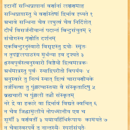
इदानीं सन्धिप्राप्तानां वर्णानां लक्षणमाह
सन्धिप्राप्तास्तु ये वर्णास्तेषां द्विर्भाव इष्यते १
अभावे सन्धिना चैव लघुत्वं चैव निर्दिशेत्
दीर्घं विसर्जनीयान्तं पदान्तं बिन्दुसंयुतम् २
संयोगस्य शृणोति दर्शनम्
एकबिन्दुरनुस्वारो विसृष्टस्तु द्वयोः स्मृतः
न तूपङ्कलपाठस्य मूर्धन्या इव दृश्यते ३
ह्रस्वपूर्वस्त्वनुस्वारो विज्ञेयो द्वित्वमात्रकः
अर्धमात्रस्तु पूर्वः स्याद्विपरीतो विपर्ययः ४
अनुस्वारे तु नित्यं स्यात् द्वित्वं चारायणीयके
तर्जयित्वा तु पुंश्चल्यास्तथा वै संस्कृतादिषु ५
ब्रह्मचारी च पुंश्चली तन्नौ संस्कृतम्
नरे द्वे वा हकारे वा द्विर्भावं विद्यते क्वचित् ६
न चैव जिह्वामूलीये नोपध्मानीय एव च
सूर्मीं ३ वर्णवतीं ३ यथायर्हिधिर्रूपायः कामयते ७
न चैवास्वरपूर्वे तु नान्तस्थैः स्पर्शसंयुतैः