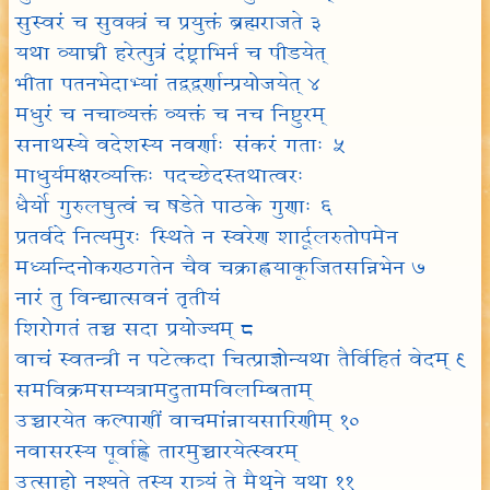
सुस्वरं च सुवक्त्रं च प्रयुक्तं ब्रह्मराजते ३
यथा व्याघ्री हरेत्पुत्रं दंष्ट्राभिर्न च पीडयेत्
भीता पतनभेदाभ्यां तद्वद्वर्णान्प्रयोजयेत् ४
मधुरं च नचाव्यक्तं व्यक्तं च नच निष्टुरम्
सनाथस्ये वदेशस्य नवर्णाः संकरं गताः ५
माधुर्यमक्षरव्यक्तिः पदच्छेदस्तथात्वरः
धैर्यो गुरुलघुत्वं च षडेते पाठके गुणाः ६
प्रतर्वदे नित्यमुरः स्थिते न स्वरेण शार्दूलरुतोपमेन
मध्यन्दिनोकण्ठगतेन चैव चक्राह्वयाकूजितसन्निभेन ७
नारं तु विन्द्यात्सवनं तृतीयं
शिरोगतं तच्च सदा प्रयोज्यम् ८
वाचं स्वतन्त्री न पटेत्कदा चित्प्राज्ञोन्यथा तैर्विहितं वेदम् ९
समविक्रमसम्यत्रामदुतामविलम्बिताम्
उच्चारयेत कल्पाणीं वाचमांन्नायसारिणीम् १०
नवासरस्य पूर्वाह्णे तारमुच्चारयेत्स्वरम्
उत्साहो नश्यते तस्य रात्र्यं ते मैथुने यथा ११