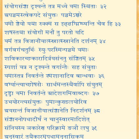
संयोगसंज्ञा दृश्यन्ते तत्र मध्ये यमा स्थिताः ३२
अपञ्चमस्त्वेकपदे संयुक्तः पञ्चमेऽक्षरे
यमो ज्ञेयो यथा रुक्क्म स इढ्ढग्ग्निग्घ्घन्ति चैव हि ३३
शषस्तथा संयोगी मनौ तु परतो यदि
यमं तत्र विजानीयात्स्स्नात्स्स्नानेति दर्शनम् ३४
वर्गवर्गचतुर्भिः स्युःपरस्मिन्पञ्चमे यमाः
शविकारच्छकारादिर्त्रयसंनतु संज्ञितम् ३५
स्पर्शा यत्र न दृश्यन्ते वर्गान्तैः सह संयुताः
यमास्तत्र निवर्तन्ते श्मशानादिव बान्धवाः ३६
वर्ग्यान्त्याच्छोषसैः सार्धमन्तस्थैर्वापि संयुतम्
दृष्ट्वा यमा निवर्तन्ते आदेशगमिवाब्दगः ३७
उभयोरन्त्यसंयुक्तः पुमान्कुण्डलयोरिव
अयसन्तं विजानीयात्संज्ञानेति निदर्शनम् ३८
संज्ञाननोपधादीर्घं न चानुस्वारमादिशेत्
संनियस्य ञकारेण परिक्रामे ङञौ लघु ३९
अनुस्वारं तथैकारमुपधामनुनासिकम्