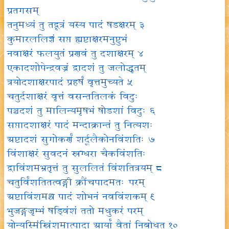
प्रतगसम्
तनुमध्यं तु तद्वृत्रं यस्य पादं षडक्षरम् ३
कुमारललिज्ञं सप्त ह्यष्टाक्षरमनुष्टुभं
नवाक्षरं फलयुतं प्रणवं तु दशाक्षरम् ४
एकादशोपेन्द्रवज्रं द्वादशं तु जलोद्धृतम्
त्रयोदशाक्षरपादं प्रहर्षं वृत्तमुच्यते ५
चतुर्दशाक्षरं वृत्तं वसन्ततिलकं विदुः
पञ्चदशं तु मालिन्यमृषभं षोडशां विदुः ६
सप्तादशाक्षरं पादं मन्दाक्रान्तं तु नित्यशः
अष्टादशं सुगोकर्णं शर्दूलैकोनविंशतिः ७
विंशाक्षरं सुवदनं स्रग्धरा चैकविंशतिः
द्वाविंशमभ्रतृत्तं तु सुललितं विंशतित्रयम् ८
चतुर्विंशतितत्वङ्गी क्रौंचपादमतः परम्
अष्टाविंशमश्च पादं शोभनं नवविंशकम् ९
भुजङ्गजृम्भं षड्विंशं ततो मधुकरं परम्
योन्यस्मिंस्त्रिंशमात्पादा आर्यां वैतां निबोधत १०