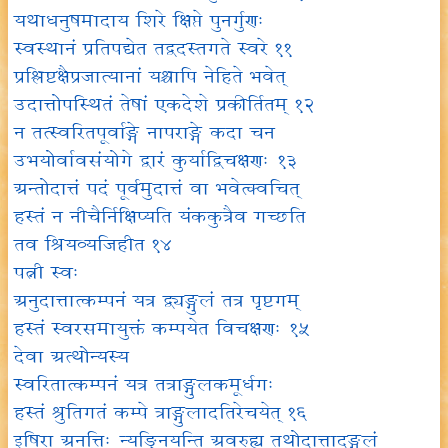
यथाधनुषमादाय शिरे क्षिप्ते पुनर्गुणः
स्वस्थानं प्रतिपद्येत तद्वदस्तगते स्वरे ११
प्रश्लिष्टक्षैप्रजात्यानां यश्चापि नेहिते भवेत्
उदात्तोपस्थितं तेषां एकदेशे प्रकीर्तितम् १२
न तत्स्वरितपूर्वाङ्गे नापराङ्गे कदा चन
उभयोर्वावसंयोगे द्वारं कुर्याद्विचक्षणः १३
अन्तोदात्तं पदं पूर्वमुदात्तं वा भवेत्क्वचित्
हस्तं न नीचैर्निक्षिप्यति यंककुत्रैव गच्छति
तव श्रियव्यजिहीत १४
पत्नी स्वः
अनुदात्तात्कम्पनं यत्र द्व्यङ्गुलं तत्र पृष्टगम्
हस्तं स्वरसमायुक्तं कम्पयेत विचक्षणः १५
देवा अत्थोन्यस्य
स्वरितात्कम्पनं यत्र तत्राङ्गुलकमूर्धगः
हस्तं श्रुतिगतं कम्पे त्राङ्गुलादतिरेचयेत् १६
इषिरा अनत्तिः न्यङ्नियन्ति अवरुह्य तथोदात्तादङ्गुलं