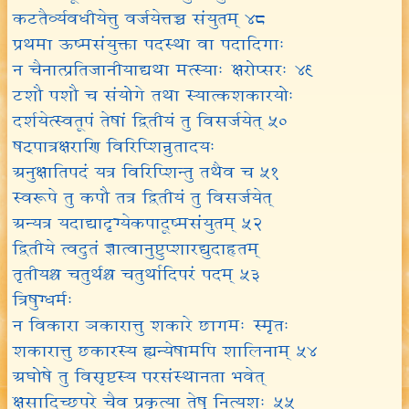
कटतैर्व्यवधीयेत्तु वर्जयेत्तच्च संयुतम् ४८
प्रथमा ऊष्मसंयुक्ता पदस्था वा पदादिगाः
न चैनात्प्रतिजानीयाद्यथा मत्स्याः क्षरोप्सरः ४९
टशौ पशौ च संयोगे तथा स्यात्कशकारयोः
दर्शयेत्स्वतूपं तेषां द्वितीयं तु विसर्जयेत् ५०
षट्पात्रक्षराणि विरिप्शिन्नुतादयः
अनुक्षातिपदं यत्र विरिप्शिन्तु तथैव च ५१
स्वरूपे तु कपौ तत्र द्वितीयं तु विसर्जयेत्
अन्यत्र यदाद्यादृग्येकपादूष्मसंयुतम् ५२
द्वितीये त्वदुतं ज्ञात्वानुष्टुप्शारद्युदाहृतम्
तृतीयश्च चतुर्थश्च चतुर्थादिपरं पदम् ५३
त्रिषुग्धर्मः
न विकारा ञकारात्तु शकारे छागमः स्मृतः
शकारात्तु छकारस्य ह्यन्येषामपि शालिनाम् ५४
अघोषे तु विसृष्टस्य परसंस्थानता भवेत्
क्षसादिच्छपरे चैव प्रकृत्या तेषु नित्यशः ५५