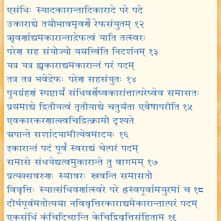
एसंधिः स्यादकारान्तादिकारादे परे पदे
उकाराद्ये तथोभावमृवर्णे रेफसंयुतम् १२
ऋवर्णाद्यमकारान्ताद्रेफत्वं याति तत्स्वरः
परेण सह संयोज्यो यथर्त्त्विति निदर्शनम् १३
यत्र यत्र ह्यृकाराद्यमकारान्तं परं पदम्
तत्र तत्र भवेद्रेफः परेण सहसंयुतः १४
पुनर्ग्रहणं स्पष्टार्थं संधिवर्णेष्वकारांत्तात्परेष्वेव समासतः
प्रथमाद्ये द्वितीयत्वं तृतीयाद्ये चतुर्थता एवैषापरीति १५
एवकारकरणात्क्वचिद्वित्क्रामो दृश्यते
अपान्ते सर्शादयामीत्येवमादयः १६
इकारान्तं पदं पूर्वं स्वराद्यं चेत्परं पदम्
समासे संधयेद्यत्वमुकारान्ते तु वागमम् १७
प्रत्यक्सवरुणः स्थावरः स्रवन्ति समासतो
विवृत्तिः स्यात्संधिवर्णात्स्वरे परे ह्रस्वपूर्वामयुरमां च १८
दीर्घपूर्वमतोत्यथा नविवृत्तिरकाराद्यमेकारान्तात्परं पदम्
एकसंधिं कंचिदिच्छन्ति केचिद्विवृत्तिसंहिताम् १९