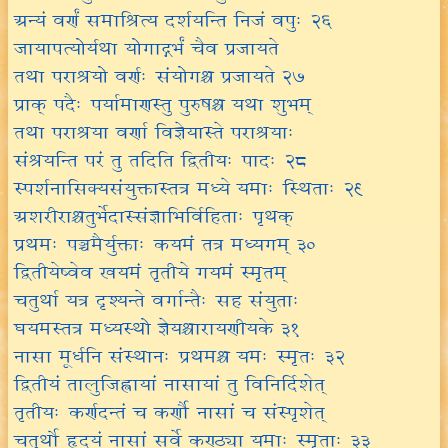
अन्यं वर्णं समाश्रित्य दर्शयन्ति निजं वपुः २६
जायापत्योर्यथा योगाद्गर्भं चैव प्रजायते
तथा पराश्रयो वर्णः संयोगश्च प्रजायते २७
प्राक् पदैः पर्यामाणस्तु पुरुषश्च यथा शुभम्
तथा पराश्रया वर्णा विज्ञेयास्ते पराश्रयाः
संश्रयन्ति परं तु तदिति द्वितीयः पादः २८
स्पर्शनासिक्यसंयुक्तास्तत्र मध्ये यमाः स्थिताः २९
अशरीराश्चतुर्भेदास्संज्ञाभिर्विहिताः पृथक्
प्रथमः पञ्चमैर्युक्ताः कयमं तत्र मध्यगम् ३०
द्वितीयेष्वेव खयमं तृतीये गयमं स्मृतम्
चतुर्था यत्र दृश्यन्ते वर्गान्तैः सह संयुताः
घयमस्तत्र मध्यस्थो ज्ञेयश्चारायणीयके ३१
नासा मूर्धनि संस्थानः प्रथमश्च यमः स्मृतः ३२
द्वितीयं तालुजिह्वायां नासायां तु विनिर्दिशेत्
तृतीयः कर्णदन्तं च कर्णौ नासां च संस्पृशेत्
चतुर्थो हृदयं नासां सर्वे कण्ठ्या यमाः स्मृताः ३३