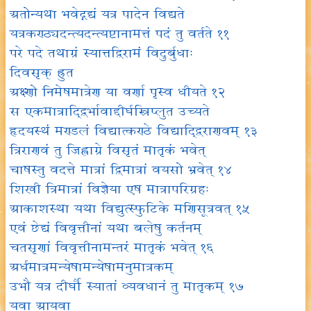
अतोन्यथा भवेद्गद्यं यत्र पादेन विद्यते
यत्रकण्ठ्यदन्त्यदन्त्यष्टानामत्तं पदं तु वर्तते ११
परे पदे तथाग्रं स्यात्तद्विरामं विदुर्बुधाः
दिवसृक् ह्रुत
अक्ष्णो निमेषमात्रेण या वर्णा पृस्व धीयते १२
स एकमात्राद्द्विर्भावाद्दीर्घस्त्रिप्लुत उच्यते
हृदयस्थं मण्डलं विद्यात्कण्ठे विद्याद्द्विराणवम् १३
त्रिराणवं तु जिह्वाग्रे विसृतं मातृकं भवेत्
चाषस्तु वदत्ते मात्रां द्विमात्रां वयसो भ्रवेत् १४
शिखी त्रिमात्रां विज्ञेया एष मात्रापरिग्रहः
आकाशस्था यथा विद्युत्स्फुटिके मणिसूत्रवत् १५
एवं छेद्यं विवृत्तीनां यथा बलेषु कर्तनम्
चतसृणां विवृत्तीनामन्तरं मातृकं भवेत् १६
अर्धमात्रमन्येषामन्येषामनुमात्रकम्
उभौ यत्र दीर्घौ स्यातां व्यवधानं तु मातृकम् १७
यवा आयवा