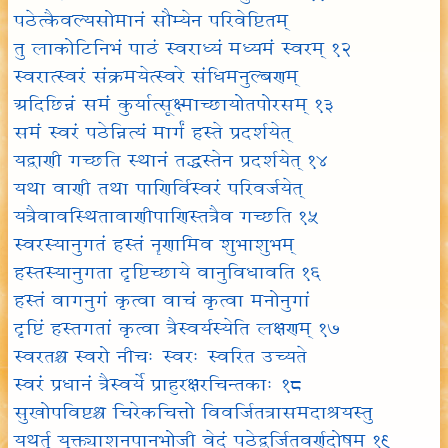
पठेत्कैवल्यसोमानं सौम्येन परिवेष्टितम्
तु लाकोटिनिभं पाठं स्वराध्यं मध्यमं स्वरम् १२
स्वरात्स्वरं संक्रमयेत्स्वरे संधिमनुल्बणम्
अदिछिन्नं समं कुर्यात्सूक्ष्माच्छायोतपोरसम् १३
समं स्वरं पठेन्नित्यं मार्गं हस्ते प्रदर्शयेत्
यद्वाणी गच्छति स्थानं तद्धस्तेन प्रदर्शयेत् १४
यथा वाणी तथा पाणिर्विस्वरं परिवर्जयेत्
यत्रैवावस्थितावाणीपाणिस्तत्रैव गच्छति १५
स्वरस्यानुगतं हस्तं नॄणामिव शुभाशुभम्
हस्तस्यानुगता दृष्टिच्छाये वानुविधावति १६
हस्तं वागनुगं कृत्वा वाचं कृत्वा मनोनुगां
दृष्टिं हस्तगतां कृत्वा त्रैस्वर्यस्येति लक्षणम् १७
स्वरतश्च स्वरो नीचः स्वरः स्वरित उच्यते
स्वरं प्रधानं त्रैस्वर्ये प्राहुरक्षरचिन्तकाः १८
सुखोपविष्टश्च चिरेकचित्तो विवर्जितत्रासमदाश्रयस्तु
यथर्तु युक्त्याशनपानभोजी वेदं पठेद्वर्जितवर्णदोषम् १९