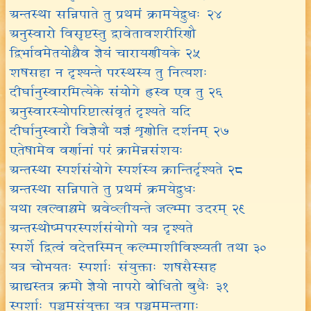
अन्तस्था सन्निपाते तु प्रथमं क्रामयेद्बुधः २४
अनुस्वारो विसृष्टस्तु द्वावेतावशरीरिणौ
द्विर्भावमेतयोश्चैव ज्ञेयं चारायणीयके २५
शषसहा न दृश्यन्ते परस्थस्य तु नित्यशः
दीर्घानुस्वारमित्येके संयोगे ह्रस्व एव तु २६
अनुस्वारस्योपरिष्टात्संवृतं दृश्यते यदि
दीर्घानुस्वारौ विज्ञेयौ यज्ञं शृणोति दर्शनम् २७
एतेषामेव वर्णानां परं क्रामेन्नसंशयः
अन्तस्था स्पर्शसंयोगे स्पर्शस्य क्रान्तिर्दृश्यते २८
अन्तस्था सन्निपाते तु प्रथमं क्रमयेद्बुधः
यथा खल्वाश्चमे अवेव्लीयन्ते जल्म्मा उदरम् २९
अन्तस्थोष्मपरस्पर्शसंयोगो यत्र दृश्यते
स्पर्शे द्वित्वं वदेत्तस्मिन् कल्म्माशीविश्य्यती तथा ३०
यत्र चोभयतः स्पर्शाः संयुक्ताः शषसैस्सह
आद्यस्तत्र क्रमो ज्ञेयो नापरो बोधितो बुधैः ३१
स्पर्शाः पञ्चमसंयुक्ता यत्र पञ्चममन्तगाः