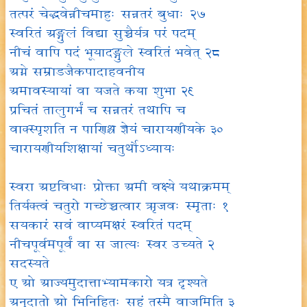
तत्परं चेद्भवेन्नीचमाहुः सन्नतरं बुधाः २७
स्वरितं अङ्गुलं विद्या सुच्चैर्यत्र परं पदम्
नीचं वापि पदं भूयादङ्गुले स्वरितं भवेत् २८
अग्ने सम्राडजैकपादाहवनीय
अमावस्यायां वा यजते कया शुभा २९
प्रचितं तालुगर्भं च सन्नतरं तथापि च
वाक्स्पृशति न पाणिश्च ज्ञेयं चारायणीयके ३०
चारायणीयशिक्षायां चतुर्थोऽध्यायः
स्वरा अष्टविधाः प्रोक्ता अमी वक्ष्ये यथाक्रमम्
तिर्यक्त्वं चतुरो गच्छेच्चत्वार ऋजवः स्मृताः १
सयकारं सवं वाप्यमक्षरं स्वरितं पदम्
नीचपूर्वमपूर्वं वा स जात्यः स्वर उच्यते २
सदस्यते
ए ओ आज्यमुदात्ताभ्यामकारो यत्र दृश्यते
अनुदातो ओ भिनिहितः सहं तस्मै वाजमिति ३