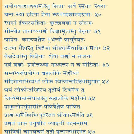
अयोगवाहाश्श्यामास्तु सिताः सर्वे स्मृताः स्वराः
अन्तःस्था हरिता ज्ञेया ऊष्माणश्चारुणप्रभाः ५०
स्पर्शा ईकारसहिताः कृत्स्नवर्णा न संशयः
सौम्योत्र तालव्यगणो जिह्वामूलस्तु नैनृताः ५१
आग्नेयः कण्ठजश्चैव मूर्धन्यो वायुदैवतः
दन्त्या रौद्रास्तु विज्ञेया ओष्ठ्याश्चैवाश्विना मताः ५२
वैश्वदेवास्तु विज्ञेयाः शेषा वर्णा न संशयः
एवं वर्णाः प्रयोक्तव्या नाव्यक्ता न च पीडिताः ५३
सम्यग्वर्णप्रयोगेन ब्रह्मलोके महीयते
संहितायास्त्विमां लोकं जित्वान्तरिक्षमाप्नुयात् ५४
अयं लोकोन्तरिक्षस्य तृतीयं दिवमेव तु
जित्वेमान्क्रमपाठस्तु ब्रह्मलोके महीयते ५५
प्राक्कूलोपर्युपासीत पवित्रैश्चैव पावितः
प्राणायामैस्त्रिभिःपूतस्तत ओंकारमर्हति ५६
प्रणवं प्राक् प्रयुञ्जीत व्याहृती तदनन्तरम्
सावित्रीं चानुवचनं ततो वृत्तान्तमारभेत् ५७