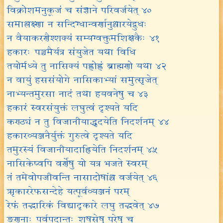
विक्रोशमनुकूजं च संज्ञाने परिवर्जयेत् ४०
समाश्लक्ष्णा न सन्दिग्धान्वर्णानुश्चारयेद्बुधः
न वैयाकरणैश्शक्यं सम्यग्वक्तुमशिक्षकैः ४१
हकारः पञ्चमैर्यत्र संयुजेत यथा विधि
तयोर्मध्ये तु नासिक्यं पह्णोह्णं ब्राह्मणो यथा ४२
न वायुं हससंयोगे नासिकाभ्यां समुत्सृजेत्
नाभ्यन्तमुरसा नादं तथा हयवनेषु च ४३
हकारं स्वरसंयुक्तं लघुत्वं दृश्यते यदि
कण्ठ्यं न तु विजानीयाद्धृदयेति निदर्शनम् ४४
हकारव्यञ्जनैर्युक्तं गुरुत्वे दृश्यते यदि
तमुरस्यं विजानीयादाह्रियेति निदर्शनम् ४५
नासिकेष्वपि वर्णेषु यो यत्र भजते स्वरम्
तं तमेवोपजीवन्ति नासादोषांश्च वर्जयेत् ४६
ऋकाररेफसन्देहे यत्पूर्वव्यञ्जनं परम्
रेफं तद्भारिकं विद्यादृकारे लघु तद्भवेत् ४७
ङणनाः पूर्वपदान्तः शषसेषु परेषु च