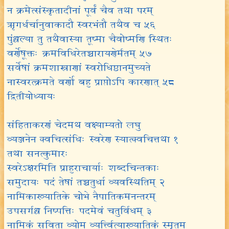
न क्रमेत्संस्कृतादीनां पूर्वं चैव तथा परम्
ऋगर्धर्चानुवाकादौ स्वरभंतौ तथैव च ५६
पुंश्चल्या तु तथैवास्या तूष्मा चैवोष्मणि स्थितः
वर्णेषूक्तः क्रमविधिरेतच्चारायणेर्मतम् ५७
सर्वेषां क्रमशास्त्राणां स्वरोधिष्ठानमुच्यते
नास्वरत्क्रमते वर्णो बहु प्राप्तोऽपि कारणात् ५८
द्वितीयोध्यायः
संहिताकरणं चेदमथ वक्ष्याम्यतो लघु
व्यञ्जनेन क्वचित्संधिः स्वरेण स्यात्क्वचित्तथा १
तथा सनत्कुमारः
स्वरेऽक्षरमिति प्राहुराचार्याः शब्दचिन्तकाः
समुदायः पदं तेषां तच्चतुर्धा व्यवस्थितिम् २
नामिकाख्यातिके चोभे नैपातिकमनन्तरम्
उपसर्गश्च निष्पत्तिः पदमेवं चतुर्विधम् ३
नामिकं सविता व्योम व्यर्त्त्वित्याख्यातिकं स्मृतम्