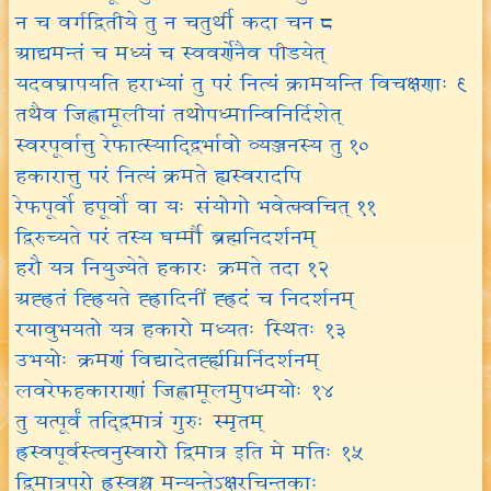
न च वर्गद्वितीये तु न चतुर्थी कदा चन ८
आद्यमन्तं च मध्यं च स्ववर्णेनैव पीडयेत्
यदवघ्रापयति हराभ्यां तु परं नित्यं क्रामयन्ति विचक्षणाः ९
तथैव जिह्वामूलीयां तथोपध्मान्विनिर्दिशेत्
स्वरपूर्वात्तु रेफात्स्याद्द्विर्भावो व्यञ्जनस्य तु १०
हकारात्तु परं नित्यं क्रमते ह्यस्वरादपि
रेफपूर्वो हपूर्वो वा यः संयोगो भवेत्क्वचित् ११
द्विरुच्यते परं तस्य घर्म्मौ ब्रह्मनिदर्शनम्
हरौ यत्र नियुज्येते हकारः क्रमते तदा १२
अह्ह्रतं ह्ह्रियते ह्ह्रादिनीं ह्ह्रदं च निदर्शनम्
रयावुभयतो यत्र हकारो मध्यतः स्थितः १३
उभयोः क्रमणं विद्यादेतर्ह्ह्यग्निर्निदर्शनम्
लवरेफहकाराणां जिह्वामूलमुपध्मयोः १४
तु यत्पूर्वं तद्द्विमात्रं गुरुः स्मृतम्
ह्रस्वपूर्वस्त्वनुस्वारो द्विमात्र इति मे मतिः १५
द्विमात्रपरो ह्रस्वश्च मन्यन्तेऽक्षरचिन्तकाः