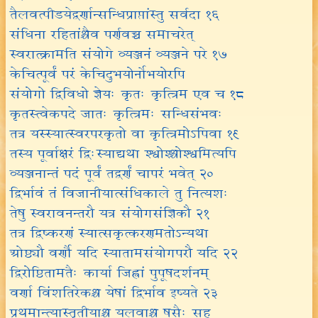
तैलवत्पीडयेद्वर्णान्सन्धिप्राप्तांस्तु सर्वदा १६
संधिना रहितांश्चैव पर्णवच्च समाचरेत्
स्वरात्क्रामति संयोगे व्यञ्जनं व्यञ्जने परे १७
केचित्पूर्वं परं केचिदुभयोर्नोभयोरपि
संयोगो द्विविधो ज्ञेयः कृतः कृत्त्रिम एव च १८
कृतस्त्वेकपदे जातः कृत्त्रिमः सन्धिसंभवः
तत्र यस्स्यात्स्वरपरकृतो वा कृत्त्रिमोऽपिवा १९
तस्य पूर्वाक्षरं द्विःस्याद्यथा श्श्वोश्श्चोश्श्वमित्यपि
व्यञ्जनान्तं पदं पूर्वं तद्वर्णं चापरं भवेत् २०
द्विर्भावं तं विजानीयात्संधिकाले तु नित्यशः
तेषु स्वरावनन्तरौ यत्र संयोगसंज्ञिकौ २१
तत्र द्विष्करणं स्यात्सकृत्करणमतोऽन्यथा
ओष्ठ्यौ वर्णौ यदि स्यातामसंयोगपरौ यदि २२
द्विरोष्ठितामतैः कार्या जिह्वां पुपूषदर्शनम्
वर्णा विंशतिरेकश्च येषां द्विर्भाव इष्यते २३
प्रथमान्त्यास्तृतीयाश्च यलवाश्च षसैः सह