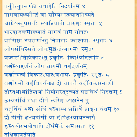
पर्युपेत्युपसर्गश्च चवाहेति निदर्शनम् ४
नामवायव्यमैन्द्रं वा सौम्यमाख्यातमिष्यते
आग्नेयस्तूपसर्गः स्यान्निपातो वारुणः स्मृतः ५
भारद्वाजकमाख्यातं भार्गवं नाम गोत्रतः
वासिष्ठा उपसर्गास्तु निपाताः काश्यपाः स्मृताः ६
लोपसंधिस्सते लोकमुश्चन्द्रेत्यागमः स्मृतः
वज्यसीतिविकारस्तु प्रकृतिः किंस्विदित्यपि ७
वर्णस्याद्दर्शनं लोप आगमो वर्णदर्शनम्
वर्णान्यत्वं विकारस्यात्स्वभावः प्रकृतिः स्मृतः ८
वर्णागमो वर्णविपर्ययश्च द्वौ चापरौ वर्णविकारनाशौ
तोस्तथार्थातिशयो नियोगस्तदुच्यते पञ्चविधं निरुक्तम् ९
ह्रस्वसंधिं तथा दीर्घं स्वरेण व्यञ्जनेन तु
चतुर्विधं यथा संधिं वक्ष्याम्य अग्निर्वै प्राङ्न चेत्तम् १०
द्वौ दीर्घौ ह्रस्वदीर्घौ वा दीर्घह्रस्वावनन्तरौ
ह्रस्वयोरुभयोर्वापि दीर्घमेकं समासतः ११
दक्षिणावर्तयति