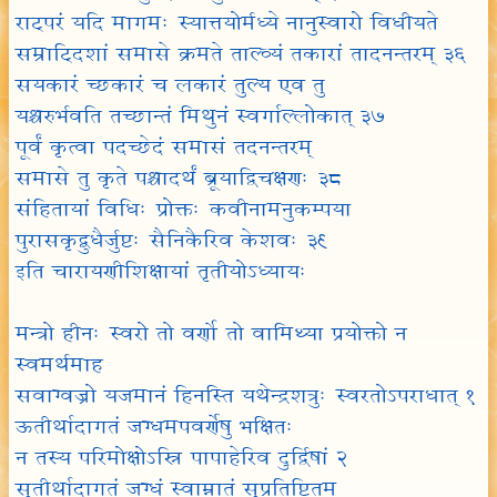
राट्परं यदि मागमः स्यात्तयोर्मध्ये नानुस्वारो विधीयते
सम्राट्दिशां समासे क्रमते ताल्व्यं तकारां तादनन्तरम् ३६
सयकारं च्छकारं च लकारं तुल्य एव तु
यश्चरुर्भवति तच्छान्तं मिथुनं स्वर्गाल्लोकात् ३७
पूर्वं कृत्वा पदच्छेदं समासं तदनन्तरम्
समासे तु कृते पश्चादर्थं ब्रूयाद्विचक्षणः ३८
संहितायां विधिः प्रोक्तः कवीनामनुकम्पया
पुरासकृद्बुधैर्जुष्टः सैनिकैरिव केशवः ३९
इति चारायणीशिक्षायां तृतीयोऽध्यायः
मन्त्रो हीनः स्वरो तो वर्णो तो वामिथ्या प्रयोक्तो न
स्वमर्थमाह
सवाग्वज्रो यजमानं हिनस्ति यथेन्द्रशत्रुः स्वरतोऽपराधात् १
ऊतीर्थादागतं जग्धमपवर्णेषु भक्षितः
न तस्य परिमोक्षोऽस्नि पापाहेरिव दुर्द्विषां २
सुतीर्थादागतं जग्धं स्वाम्नातं सुप्रतिष्टितम्