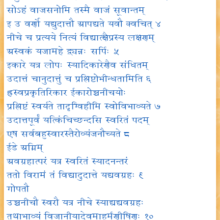
सोऽहं वाजसनोमि तस्मै वाजं सूवान्तम्
इ उ वर्णो यद्युदात्तौ आपद्यते यवौ क्वचित् ४
नीचे च प्रत्यये नित्यं विद्यात्क्षैप्रस्य लक्षणम्
अस्वकं यजामहे द्व्यन्नः सर्पिः ५
इकारे यत्र लोपः स्यादिकारेणैव संधितम्
उदात्तं चानुदात्तुं च प्रश्लिष्टोभीन्धतामिति ६
ह्रस्वप्रकृतिरिकार ईकारोच्चनीचयोः
प्रश्लिष्टं स्वर्यते तादृग्विहीमि स्वोविभाव्यते ७
उदात्तपूर्वं यत्किंचिच्छन्दसि स्वरितं पदम्
एष सर्वबहुस्वारस्तैरोव्यंजनौच्यते ८
ईडे अग्निम्
अवग्रहात्परं यत्र स्वरितं स्यादनन्तरं
ततो विरामं तं विद्यादुदात्ते यद्यवग्रहः ९
गोपतौ
उच्चनीचौ स्वरौ यत्र नीचे स्याद्यद्यवग्रहः
तथाभाव्यं विजानीयादेवमाहुर्मणीषिणः १०