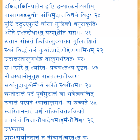
दक्षिणाक्षिनिपातेन दृष्टिं हन्यात्कनीयसीम्
नासागण्डभ्रुवोः संधिमुदात्तविषये विदुः २०
पुटिं ददुस्स्फुटिं वीणा मुष्टिको धनुराकृतिः
षडेते हस्तदोषास्तु परशुश्चेति सप्तमः २१
उत्तानं सोन्नतं किंचित्सुव्याक्तां गुलिरञ्जितं
स्वरं विद्धं करं कुर्यात्प्रादेशोद्देशगामिनम् २२
उदात्तस्तालुगर्भश्च तालुगर्भस्ततः परः
समाहारे तु स्वरितः प्रचयस्तस्य पृष्टतः २३
नीचस्थानोनुत्तुश्च सन्नतरस्ततोध्वगः
सर्वानुदात्तुयोर्मध्ये सप्तैते स्वरौत्तमाः २४
अन्तोदात्तं पदं पूर्वमुदात्तं वा भवेत्क्वचित्
उदात्तं परपदं स्यात्तालुगर्भः स उच्यते २५
स्वरितानन्तरं वर्णं यत्किंचित्तत्रविद्यते
प्रचयं तं विजानीयादेवमाहुर्मनीषिणः २६
उक्ष्यन्नाय
प्राहुस्सर्वानुदात्तुं तु नीचानीचरतस्तु यः