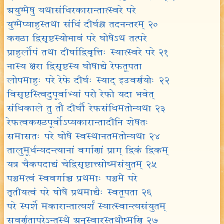
अयुग्मेषु यथासंधिरकारान्तात्स्वरे परे
युग्मेप्याहुस्तथा संधिं दीर्घश्च तदनन्तरम् २०
कण्ठा द्विसृष्टस्योभावं परे घोषेऽथ तत्परे
प्राहुर्लोपं तथा दीर्घाद्विवृत्तिः स्यात्स्वरे परे २१
नास्य क्षरा द्विसृष्टस्य घोषाद्ये रेफतूपता
लोपमाहुः परे रेफे दीर्घः स्याद् इउवर्णयोः २२
विसृष्टस्त्विदुपूर्वाभ्यां परो रेफो यदा भवेत्
संधिकाले तु तौ दीर्घौ रेफसंधिमतोन्यथा २३
रेफत्वकण्ठपूर्वोऽप्यकारान्तादीनि शेषतः
समासतः परे घोषे स्वस्थानतमतोन्यथा २४
तालुमूर्धन्यदन्त्यानां वर्गाणां प्राग् द्विकं द्विकम्
यत्र चैकपदाद्यं चेद्विसृष्टात्त्सोष्मसंयुतम् २५
पञ्चमत्वं स्ववर्गाच्च प्रथमाः पञ्चमे परे
तृतीयत्वं परे घोषे प्रथमाद्यैः स्वतूपता २६
परे स्पर्शे मकारान्तात्यर्शं स्यात्स्वान्त्यसंयुतम्
सवर्णतापरेऽन्तस्थे अनुस्वारस्तथोष्मणि २७