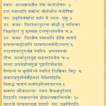
स्वराः सव्यञ्जनाश्चैव तेषां भेदमशेषतः ३
दश स्थानानि वर्णानां कीर्तयन्ति मनीषिणः
यतः प्रवृत्तिर्वर्णानां तानि मे गदतः शृणु ४
उरः कण्ठः शिरस्तालुदन्ता ओष्ठौ तु नासिका
जिह्वामूलं तु सृक्वश्च दन्तमूलस्तथैव च ५
उरः कण्ठः शिरश्चैव स्थानानि त्रीणि वाङ्मये
सवनान्याहुरेतानि सावमात्यर्थतोऽन्तरम् ६
उदात्तस्तालुगर्भश्च स्वरितः प्रचयस्तथा
नीचः सार्वानुदातुश्च सन्नतरस्तथैव च ७
तरसा प्रयजेन्नीचमुच्चं पृष्ठादिवोन्नयेत्
नैष्पान्यं च भ्रुवोर्मध्ये स्वरितं शिक्षिका विदुः ८
अकारप्रमुखैर्वर्णैर्हकारं तैस्त्रिषष्टिभिः
विबद्धं वाङ्मयं सर्वमप्रमेयमपारगम् ९
अकारा औकारान्ताः स्वरा ज्ञेयाश्चतुर्दशम्
शिष्टानि व्यञ्जनान्येव प्रोक्तान्यक्षरचिन्तकैः १०
कादयो मावसानाश्च स्पर्शाः स्युः पञ्चविंशतिः