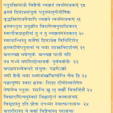
प्लुतस्त्रिमात्रो विज्ञेयो व्यञ्जनं त्वर्धमात्रकम् १८
ह्रस्वं द्विमात्रसंयुक्तं प्लुतमाहुर्मनीषिणः
वृद्धस्त्रिमात्रमेवापि व्यञ्जने त्वर्धमात्रकम् १९
ह्रस्वप्लुता प्रयुञ्जीत विरामेष्वनुनासिकान्
स्वर्लोकप्रभृतीनां तु न तु व्यञ्जनमस्तकान् २०
स्वरसन्धिस्तु सर्वेषां द्विमात्रेण विनिर्दिशेत्
ह्रस्वदीर्घप्लुतानां च यथा शास्त्रनिदर्शनम् २१
अनन्त्यश्च भवेत्पूर्वः अन्त्यश्च परतो यदि
तत्र मध्ये यमस्तिष्ठेत्सवर्णः पूर्ववर्णयोः २२
अपञ्चमस्त्वेकपदे संयुक्तः पञ्चमेऽक्षरे
यमो ज्ञेयो यथा रुक्मसंख्नग्ग्निर्ग्घ्नन्ति चैव हि २३
पञ्चायुग्मा स्वरा ह्रस्वः शिष्टा दीर्घस्त्वशेषतः
तेषामेव प्लुताः स्सन्ति ॠ ॡ वर्णौ विवर्जितौ २४
विद्यादमित्यनुस्वारं जिह्वामूलं कखाश्रयम्
विसृष्टस्तु इति प्रोक्त उपध्मा स्यात्फलाश्रयः २५
अशरीरास्तु ये वर्णा विज्ञेयास्तु पराश्रयाः