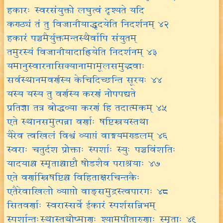
हकारः स्वरसंयुक्तो लघुत्वं दृश्यते यदि
कण्ठ्यं तं तु विजानीयाद्धृदयेति निदर्शनम् ४२
हकारं पञ्चमैर्युक्तमन्तस्थैर्वापि संयुतम्
तमुरस्यं विजानीयादाह्रियेति निदर्शनम् ४३
यमानुस्वारनासिक्यानामामूलसमुद्भवाः
सर्वस्थानमवर्णस्य केचिदिच्छन्ति सूरयः ४४
यस्य यस्य तु वर्णस्य करणं नोपपद्यते
प्रतिज्ञा तत्र बोद्धव्या करणं हि तदात्मकम् ४५
एते स्थानसमुत्पन्ना वर्णाः षष्टिस्त्रयस्तथा
यैरेव त्वखिलं विश्वं व्याप्तं वाङ्मयमण्डलम् ४६
स्वराः चतुर्दश प्रोक्ताः स्पर्शाः स्युः पञ्चविंशतिः
यादयाश्च स्मृताश्चाष्टौ षोडशैव पराश्रयाः ४७
एते वर्णास्त्रिषष्टिश्च विहिताक्षरचिन्तकैः
एतैरेवाखिलो व्याप्तो वाङ्समुद्रस्त्वपारगः ४८
सितवर्णाः स्वरास्सर्वे ईकारं स्पर्शसन्निभम्
स्पर्शान्तःस्थास्तथोष्माणः श्यामपीतारुणाः स्मृताः ४९