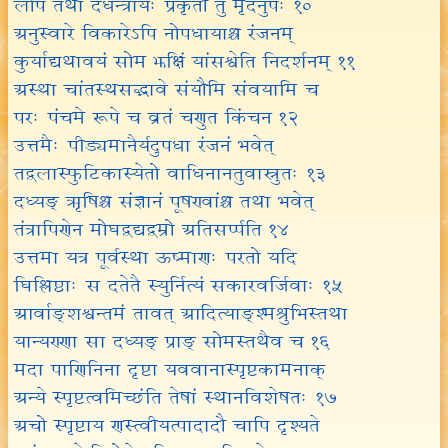
लोपे तथा दधन्त्रायः प्रकृतौ तु मृदनुपः १०
अनुस्वारे विकारेऽपि नोपधायाश्च रंजनम्
कुर्याद्यथावयं सोम झक्षिं यांसश्वेति निदर्शनम् ११
अस्था चांतस्थसद्भावे संयौमि संवयामि च
परः पंचमे रूपे च व्रतं चणुत किंचन १२
उत्तमैः पीड्यमानैर्यदुपधा रंजनं भवेत्
तद्वलास्फुटिकास्येतो वाधिनानतुवास्नुतः १३
दध्यङ् ऋषिश्च संज्ञानं पूषण्वांश्च तथा भवेत्
तंत्रापिणेन मोघद्वद्यद्वम्रो अतिसर्प्पति १४
उत्तमा यत्र पूर्वस्था ऊष्माणः परतो यदि
घिश्लिष्ठाः स दतेतै स्युर्नित्यं सकारवर्जिवाः १५
आर्वाङ्शश्वन्तमं तावत् आदित्याङ्श्मश्रुभिस्तथा
यान्यण्णा सा दध्यङ् प्राङ् सोमस्तथैव च १६
मदा पाणिनिना दृष्टा यववानास्पृष्टकामनाक्
अन्ये स्पृष्टत्वमिच्छंति तेषां स्थानविशेषतः १७
अचो स्पृष्टाय णस्त्वीयत्पादादौ चापि दृश्यते