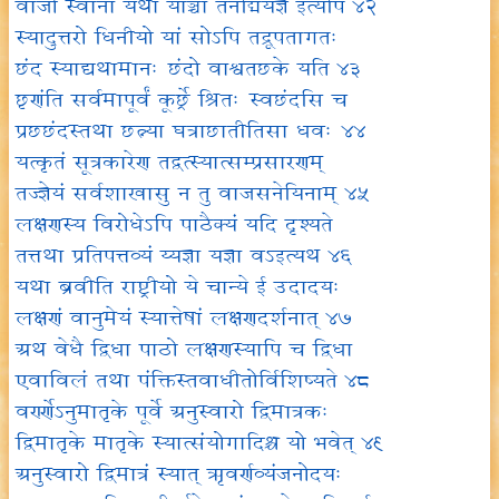
वाजो स्वानां यथा याञ्चा तनद्मियज्ञ इत्यपि ४२
स्यादुत्तरो धिनीयो यां सोऽपि तद्रूपतागतः
छंद स्याद्यथामानः छंदो वाश्वतछके यति ४३
छृणंति सर्वमापूर्वं कूर्छ्रे श्रितः स्वछंदसि च
प्रछछंदस्तथा छत्न्या घत्राछातीतिसा धवः ४४
यत्कृतं सूत्रकारेण तद्वत्स्यात्सम्प्रसारणम्
तज्ज्ञेयं सर्वशाखासु न तु वाजसनेयिनाम् ४५
लक्षणस्य विरोधेऽपि पाठैक्यं यदि दृश्यते
तत्तथा प्रतिपत्तव्यं य्यज्ञा यज्ञा वऽइत्यथ ४६
यथा ब्रवीति राष्ट्रीयो ये चान्ये ई उदादयः
लक्षणं वानुमेयं स्यात्तेषां लक्षणदर्शनात् ४७
अथ वेधै द्विधा पाठो लक्षणस्यापि च द्विधा
एवाविलं तथा पंक्तिस्तवाधीतोर्विशिष्यते ४८
वर्ण्णेऽनुमातृके पूर्वे अनुस्वारो द्विमात्रकः
द्विमातृके मातृके स्यात्संयोगादिश्च यो भवेत् ४९
अनुस्वारो द्विमात्रं स्यात् ऋवर्णव्यंजनोदयः