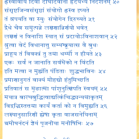
ह्रस्वावाय दिवा दीर्घादेवानां हृदयेभ्य निदर्शनम् ५०
संसृष्टजिन्वसंसृष्ठां संयोगो ह्रस्व इष्यते
तं श्रपयति वा स्युः संयोगेन द्विरुच्यते ५१
द्वैधे चैव समुत्पन्ने लक्षणान्निर्णयो भवेत्
लक्षणं न विनाशि स्यात् सं प्रदायोऽविनाशवान् ५२
श्रुत्वा वेदं विधानात्तु सम्यग्ब्रूयात्स वै बुधः
प्राहूय तं विवक्त्रं तु तथा धर्म्मो न हीयते ५३
एकः सर्वं न जानाति सर्वमेको न विंदति
इति मत्वा न मुह्यंति पंडिताः शुद्धभाविनः ५४
प्रमाणानुगतं वाक्यं मोहद्यो हंतुमिच्छति
प्रतिवातं स मूढात्मा पांशूनुत्क्षिपति स्वयम् ५५
मयात्र बाल्यबुद्धित्वाद्यत्किंचिद्ध्यन्यथाकृतम्
विद्वद्भिस्तत्तथा कार्यं कर्ता को न विमुह्यति ५६
लक्ष्यानुसारिणी ह्येषा कृता वाजसनेयिनाम्
अमोघनंदनं ज्ञेयं पूजनीया मनीषिभिः ५७