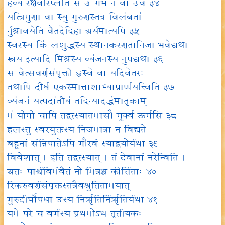
हव्यं रक्षवरिप्लेति स उ गर्भे न वा उव ३४
यत्त्रिगुणा वा स्यु गुरुणस्तत्र विलंबतां
र्नुश्रावयेति वैतदेद्विहा अर्यमात्यपि ३५
स्वरस्य किं लशुद्धस्य स्थानकरणतानिजा भवेद्यथा
स्त्रय इत्यादि मिश्रस्य व्यंजनस्य नुपद्यथा ३६
स वेत्सवर्णसंपृक्तो ह्रस्वे वा यदिवेतरः
तथापि दीर्घ एकस्मात्ताशाभ्याप्रार्प्पयत्त्विति ३७
व्यंजनं यत्पदांतीयं तद्विन्यादर्द्धमातृकाम्
मं योगो चापि तद्वत्स्यातमासौ गूर्क्व ऊर्गसि ३८
हलस्तु स्वरयुक्तस्य निजमात्रा न विद्यते
बहूनां संन्निपातेऽपि गौरवं स्याद्वयोर्यथा ३९
विवेशात् । इति तद्वत्स्यात् । तं देवानां नरेन्विति ।
अतः पार्श्वविमंवैतं नो मित्रश्च कीर्त्तिताः ४०
रिकरुवर्णसंपृक्तस्तत्रैवश्रुतितामयात्
गुरुदीर्घोपधा उस्य निरृतिर्निरृतिर्यथा ४१
यमे परे च वर्गस्य प्रथमोऽथ तृतीयकः