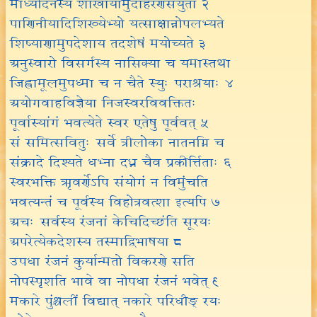
माध्यंदिनस्य शाखायामुदाहरणसंयुता २
पाणिनीयादिशिख्येभ्यो यत्साक्षान्नोपलभ्यते
शिष्याणामुपदेशाय तदशेषं मयोच्यते ३
अनुस्वारो विसर्गस्य नासिक्या च यमास्तथा
जिह्वामूलमुपध्मा च न चैते स्युः पराश्रयाः ४
अयोगवाहविज्ञेया निजस्वरविवक्तितः
पूर्वास्यांगं भवत्येते स्वर एतेषु पूर्ववत् ५
सं समित्सवितुः सर्वे त्रीलोका नातनग्नि च
संक्रादे दिश्यते धभ्ना दध्न चैव प्रकीर्त्तिताः ६
स्वरभक्ति ऋवर्णेऽपि संयोगं न विमुंचति
भवत्यन्तं च पूर्वस्य विहोत्रवत्शा इत्यपि ७
अचः सर्वस्य रंजनां केचिदिच्छंति सूरयः
अपरेत्येकदेशस्य तस्माद्विभाषया ८
उपधा रंजनं कुर्यान्मतो विकरणे सति
नोपस्पृशति भावे वा नोपधा रंजनं भवेत् ९
मकारे पुंश्चलीं विद्यात् नकारे परिधीङ् रयः