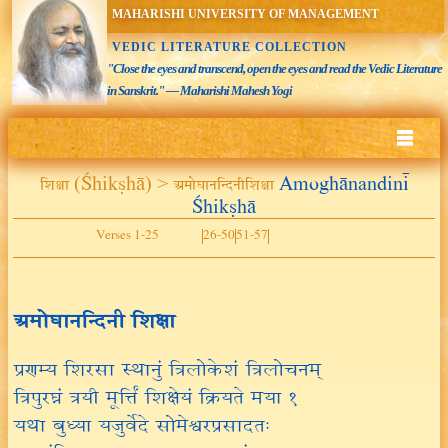
MAHARISHI UNIVERSITY OF MANAGEMENT
VEDIC LITERATURE COLLECTION
"Close the eyes and transcend, open the eyes and read the Vedic Literature
in Sanskrit." — Maharishi Mahesh Yogi
शिक्षा (Śhikṣhā) > अमोघानन्दिनीशिक्षा
Amoghānandinī
Śhikṣhā
Verses 1-25
26-50
51-57
अमोघानन्दिनी शिक्षा
प्रणम्य शिरसा स्थानुं त्रिलोकेशं त्रिलोचनम्
त्रिपुरघ्नं त्रयी मूर्त्तिं शिक्षेयं क्रियते मया १
यथा बुध्या यजुर्वेदे सोमेश्वरप्रसादतः