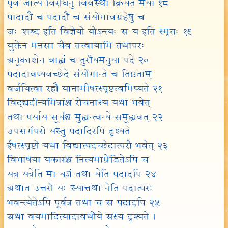
पृवं जात्ये विरोधेनु विवस्था क्रियते मया १८
पादादौ च पदादौ च संयोगावग्रहेषु च
जः शब्द इति विज्ञेयो योऽन्त्यः स य इति स्मृतः १९
युक्तेन मनसा चैव तत्त्वायामि तथापरः
अनूकाशेन बाह्यं च तुरीयमनुया पदे २०
पदादावप्यवच्छेदे संयोगान्ते च तिष्ठताम्
वर्जयित्वा रहौ यानामीषत्स्पृष्टत्वमिष्यते २१
विद्द्यदीन्यमित्रांश्च रोचनास्य यथा भवेत्
तथा पर्याय सूर्यश्च मुह्यन्त्वन्ये समूह्यवत् २२
उपसर्गपरो यस्तु पदादिरपि दृश्यते
ईषत्स्पृष्टो यथा विद्यात्पदच्छेदात्परो भवेत् २३
विभाषया यकारश्च नित्यमाम्रेडितेऽपि च
यत्र यत्रेति मा यज्ञं तथा येति पदादपि २४
अथात उत्तरो यः स्यात्तथा नेति पदात्परः
भवन्त्येतेऽपि पूर्वत्र तथा च स पदादपि २५
अथा वयमादित्यादावथोये अस्य दृश्यते ।