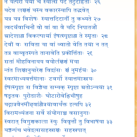
न यत्परो यथा च स्यात्स पदे तदुदाहृताः २६
यदेव लक्षणं यस्य वकारस्यापि तद्भवेत्
यत्र यत्र विशेषः स्यात्तदिदानीं तु कथ्यते २७
त्वदर्थवाचिनौ वो वां वा वै यदि निपातजौ
आदेशाश्च विकल्पार्था ईषत्स्पृष्टाश्च ते स्मृताः २८
देवी वः सविता या वां व्वातो वेति तथा न तत्
तत्र वाय्वृतस्पते तानावेति प्रकीर्त्तिताः २९
सतां मोहविनायय वयोर्लक्षणं मया
न्तंत शिक्षानुयारेण विद्वांसः क्षं नुमर्हथः ३०
स्वरमाध्यवर्त्तमानाः टवर्गो स्यात्तमास्त्रयः
ईषत्स्पृष्टा स विज्ञेया सम्यक् स्पृष्टा अतोऽन्यथा ३१
षडृतवः पुरोडाशैः घोटारोवेह्रिभीषुह
यद्गात्रवैनमीढ्वांश्चैत्रथावार्यंक्त इत्यपि ३२
विरामव्यंजना सर्वे संयोगाच्च वसानुगाः
स्वरात् विगुणकाला स्युः विवृत्तौ तु विभाषया ३३
यज्ञन्पंच भवेद्वत्ससहस्राक्षः सहस्रपात्